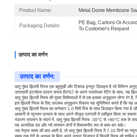
Product Name:
Metal Dome Membrane Sw
PE Bag, Cartons Or Accord
Packaging Details:
To Customer's Request
उत्पाद का वर्णन
उत्पाद का वर्णन:
धातु गुंबद झिल्ली स्विच एक बहुमुखी और टिकाऊ इनपुट डिवाइस है जो विभिन्न अनुप्रय
उत्तरदायी इंटरफ़ेस प्रदान करता हैIP67 के अपने जलरोधक रेटिंग के साथ, यह झिल्ली 
धातु गुंबद झिल्ली स्विच की मुख्य विशेषताओं में से एक इसका अनुकूलन योग्य रं
इस झिल्ली स्विच के लिए उपलब्ध अनुकूलन विकल्प यह सुनिश्चित करते हैं कि यह आपक
धातु गुंबद झिल्ली स्विच का कनेक्टर 1.0 मिमी पिच के साथ डिज़ाइन किया गया है
आसानी से न्यूनतम प्रयास के साथ अपने मौजूदा प्रणाली में एकीकृत किया जा सकत
भंडारण तापमान के संदर्भ में, धातु गुंबद झिल्ली स्विच -30°C से +80°C तक के ताप
यह अत्यधिक ठंड और गर्म तापमान दोनों में विश्वसनीय रूप से काम कर सके।
जब नेतृत्व समय की बात आती है, तो धातु गुंबद झिल्ली स्विच में 7-10 दिनों का नम
समय तक देरी के अनुभव के बिना अपने उत्पाद डिजाइन में झिल्ली स्विच को शामिल करने क