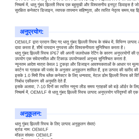
निष्कर्ष में, धातु गुंबद झिल्ली स्विच एक बहुमुखी और विश्वसनीय इनपुट डिवाइस ह
सुरक्षित कनेक्टर डिजाइन, व्यापक तापमान सहिष्णुता, और त्वरित नेतृत्व समय,यह झि
अनुप्रयोग:
OEM/LF द्वारा प्रदान किए गए धातु गुंबद झिल्ली स्विच के संबंध में, विभिन्न उत
दावा करता है, शीर्ष पायदान गुणवत्ता और विश्वसनीयता सुनिश्चित करता है।
धातु गुंबद झिल्ली स्विच IP67 की अपनी जलरोधक रेटिंग के कारण अनुप्रयोगों की एक व
उपयोग एक संवेदनशील और टिकाऊ उपयोगकर्ता अनुभव सुनिश्चित करता है.
न्यूनतम आदेश मात्रा केवल 1 टुकड़ा और डिजाइन आवश्यकताओं के आधार पर मूल्य नि
कार्टन या ग्राहक की पसंद के अनुसार अनुकूलन शामिल हैं, इस उत्पाद की खरीद की
इसके 1.0 मिमी पिच ब्लैक कनेक्टर के लिए धन्यवाद, मेटल डोम झिल्ली स्विच को वि
निर्बाध एकीकरण की अनुमति देते हैं.
इसके अलावा, 7-10 दिनों का त्वरित नमूना लीड समय ग्राहकों को बड़े ऑर्डर के लिए प्
निष्कर्ष में, OEM/LF से धातु गुंबद झिल्ली स्विच उत्पाद अनुप्रयोग परिदृश्यों क
अनुकूलन:
धातु गुंबद झिल्ली स्विच के लिए उत्पाद अनुकूलन सेवाएंः
ब्रांड नाम: OEM/LF
मॉडल संख्याः OEM/LF