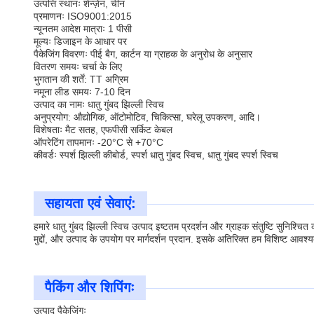
उत्पत्ति स्थानः शेन्ज़ेन, चीन
प्रमाणनः ISO9001:2015
न्यूनतम आदेश मात्राः 1 पीसी
मूल्यः डिजाइन के आधार पर
पैकेजिंग विवरणः पीई बैग, कार्टन या ग्राहक के अनुरोध के अनुसार
वितरण समयः चर्चा के लिए
भुगतान की शर्तें: TT अग्रिम
नमूना लीड समयः 7-10 दिन
उत्पाद का नामः धातु गुंबद झिल्ली स्विच
अनुप्रयोग: औद्योगिक, ऑटोमोटिव, चिकित्सा, घरेलू उपकरण, आदि।
विशेषताः मैट सतह, एफपीसी सर्किट केबल
ऑपरेटिंग तापमानः -20°C से +70°C
कीवर्डः स्पर्श झिल्ली कीबोर्ड, स्पर्श धातु गुंबद स्विच, धातु गुंबद स्पर्श स्विच
सहायता एवं सेवाएं:
हमारे धातु गुंबद झिल्ली स्विच उत्पाद इष्टतम प्रदर्शन और ग्राहक संतुष्टि सुनिश
मुद्दों, और उत्पाद के उपयोग पर मार्गदर्शन प्रदान. इसके अतिरिक्त हम विशिष्ट आ
पैकिंग और शिपिंगः
उत्पाद पैकेजिंगः