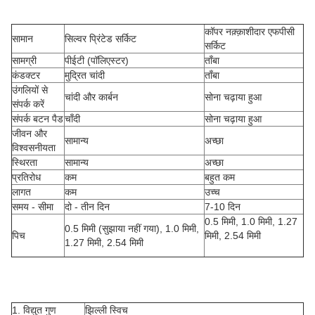
कॉपर नक़्क़ाशीदार एफपीसी
सामान
सिल्वर प्रिंटेड सर्किट
सर्किट
सामग्री
पीईटी (पॉलिएस्टर)
ताँबा
कंडक्टर
मुद्रित चांदी
ताँबा
उंगलियों से
चांदी और कार्बन
सोना चढ़ाया हुआ
संपर्क करें
संपर्क बटन पैड
चाँदी
सोना चढ़ाया हुआ
जीवन और
सामान्य
अच्छा
विश्वसनीयता
स्थिरता
सामान्य
अच्छा
प्रतिरोध
कम
बहुत कम
लागत
कम
उच्च
समय - सीमा
दो - तीन दिन
7-10 दिन
0.5 मिमी, 1.0 मिमी, 1.27
0.5 मिमी (सुझाया नहीं गया), 1.0 मिमी,
पिच
मिमी, 2.54 मिमी
1.27 मिमी, 2.54 मिमी
1. विद्युत गुण
झिल्ली स्विच