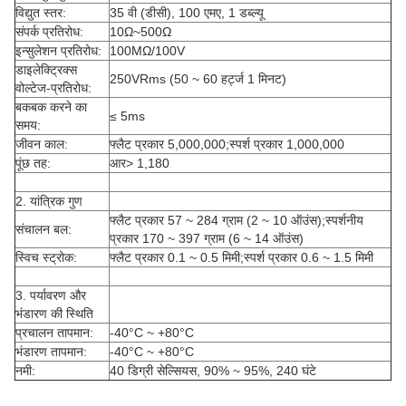
विद्युत स्तर:
35 वी (डीसी), 100 एमए, 1 डब्ल्यू
संपर्क प्रतिरोध:
10Ω~500Ω
इन्सुलेशन प्रतिरोध:
100MΩ/100V
डाइलेक्ट्रिक्स
250VRms (50 ~ 60 हर्ट्ज 1 मिनट)
वोल्टेज-प्रतिरोध:
बकबक करने का
≤ 5ms
समय:
जीवन काल:
फ्लैट प्रकार 5,000,000;स्पर्श प्रकार 1,000,000
पूंछ तह:
आर> 1,180
2. यांत्रिक गुण
फ्लैट प्रकार 57 ~ 284 ग्राम (2 ~ 10 ऑउंस);स्पर्शनीय
संचालन बल:
प्रकार 170 ~ 397 ग्राम (6 ~ 14 ऑउंस)
स्विच स्ट्रोक:
फ्लैट प्रकार 0.1 ~ 0.5 मिमी;स्पर्श प्रकार 0.6 ~ 1.5 मिमी
3. पर्यावरण और
भंडारण की स्थिति
प्रचालन तापमान:
-40°C ~ +80°C
भंडारण तापमान:
-40°C ~ +80°C
नमी:
40 डिग्री सेल्सियस, 90% ~ 95%, 240 घंटे