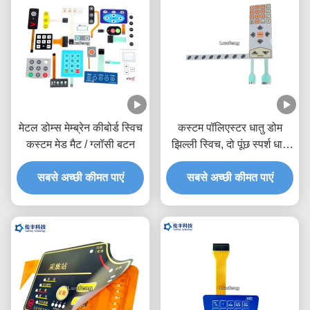
मेटल डोम्स मेम्ब्रेन कीबोर्ड स्विच
कस्टम पॉलिएस्टर धातु डोम
कस्टम मेड मैट / ग्लॉसी बटन
झिल्ली स्विच, दो पूंछ स्पर्श धातु
डोम स्विच
सबसे अच्छी कीमत पाएं
सबसे अच्छी कीमत पाएं