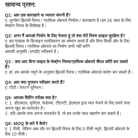
सामान्य प्रश्न:
Q1: आप एक कारखाने या व्यापार कंपनी हैं?
ए: लुनफेंग झिल्ली स्विच / ग्राफिक ओवरले निर्माता / कारखाना है।हम 26 साल के लिए
मेम्ब्रेन स्विच के विशेषज्ञ हैं।
Q2: अगर मैं आपको निर्माण के लिए भेजता हूं तो क्या मेरी स्विच फ़ाइल सुरक्षित है?
ए: हम ग्राहक के डिजाइन प्राधिकरण का सम्मान करते हैं और बिना किसी और के लिए
झिल्ली स्विच / ग्राफिक ओवरले का निर्माण कभी नहीं करेंगे
आपकी अनुमति।एनडीए स्वीकार्य है।
Q3 : क्या आप बिना फाइल के मेम्ब्रेन स्विच/ग्राफिक ओवरले सैंपल कॉपी कर सकते
हैं?
ए: हां, हम आपके नमूने के अनुसार झिल्ली स्विच / ग्राफिक ओवरले क्लोन कर सकते हैं।
Q4: आप क्या भुगतान स्वीकार करते हैं?
ए: टीटी / वेस्टर्न यूनियन।
Q5: आपका शिपिंग तरीका क्या है?
ए: 1. डीएचएल, यूपीएस, फेडेक्स, टीएनटी, ईएमएस द्वारा माल भेजने के लिए हमारे पास
अपना खुद का फारवर्डर है।
2. यदि आपके पास अपना फारवर्डर है, तो हम उनके साथ सहयोग कर सकते हैं।
Q6: MOQ के बारे में कैसे?
ए: 1 पीसी, लेकिन आम तौर पर झिल्ली स्विच के लिए 5 पीसी नमूने, झिल्ली ओवरले के
लिए 10 पीसी।