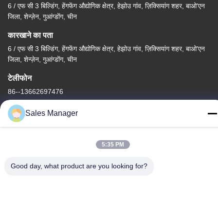
6 / एफ सी 3 बिल्डिंग, हेंगफेंग औद्योगिक क्षेत्र, हेझोउ गांव, ज़िक्सियांग शहर, बाओ'एन
जिला, शेन्ज़ेन, गुआंग्डोंग, चीन
कारखाने का पता
6 / एफ सी 3 बिल्डिंग, हेंगफेंग औद्योगिक क्षेत्र, हेझोउ गांव, ज़िक्सियांग शहर, बाओ'एन
जिला, शेन्ज़ेन, गुआंग्डोंग, चीन
टेलीफोन
86--13662697476
Sales Manager
5:35 PM
चीन अच्छी गुणवत्ता धातु गुंबद झिल्ली स्विच आपूर्तिकर्ता. कॉपीराइट © -2026
Shenzhen Lunfeng Technology Co., Ltd सभी अधिकार सुरक्षित हैं।
Good day, what product are you looking for?
गोपनीयता नीति
|
साइटमैप