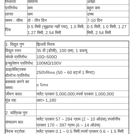
स्थिरता
सामान्य
अच्छा
प्रतिरोध
कम
बहुत कम
लागत
कम
उच्च
समय - सीमा
दो - तीन दिन
7-10 दिन
0.5 मिमी (सुझाया नहीं गया), 1.0 मिमी,
0.5 मिमी, 1.0 मिमी, 1.27
पिच
1.27 मिमी, 2.54 मिमी
मिमी, 2.54 मिमी
1. विद्युत गुण
झिल्ली स्विच
विद्युत स्तर:
35 वी (डीसी), 100 एमए, 1 डब्ल्यू
संपर्क प्रतिरोध:
10Ω~500Ω
इन्सुलेशन प्रतिरोध:
100MΩ/100V
डाइलेक्ट्रिक्स
250VRms (50 ~ 60 हर्ट्ज 1 मिनट)
वोल्टेज-प्रतिरोध:
बकबक करने का
≤ 5ms
समय:
जीवन काल:
फ्लैट प्रकार 5,000,000;स्पर्श प्रकार 1,000,000
पूंछ तह:
आर> 1,180
2. यांत्रिक गुण
फ्लैट प्रकार 57 ~ 284 ग्राम (2 ~ 10 ऑउंस);स्पर्शनीय
संचालन बल:
प्रकार 170 ~ 397 ग्राम (6 ~ 14 ऑउंस)
स्विच स्ट्रोक:
फ्लैट प्रकार 0.1 ~ 0.5 मिमी;स्पर्श प्रकार 0.6 ~ 1.5 मिमी