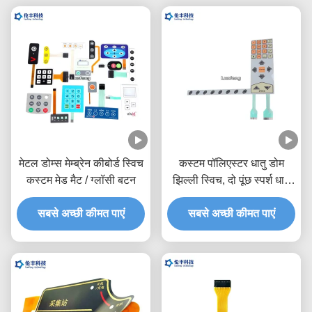
मेटल डोम्स मेम्ब्रेन कीबोर्ड स्विच
कस्टम पॉलिएस्टर धातु डोम
कस्टम मेड मैट / ग्लॉसी बटन
झिल्ली स्विच, दो पूंछ स्पर्श धातु
डोम स्विच
सबसे अच्छी कीमत पाएं
सबसे अच्छी कीमत पाएं