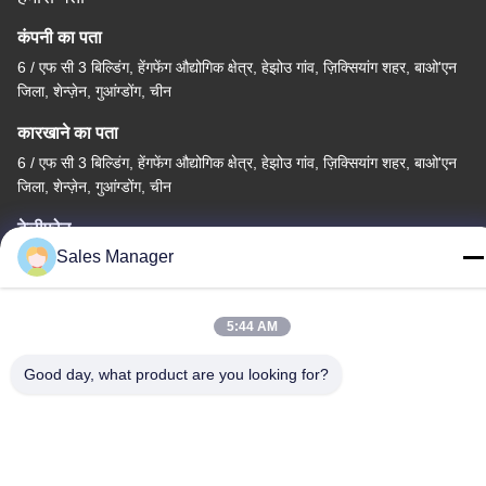
कंपनी का पता
6 / एफ सी 3 बिल्डिंग, हेंगफेंग औद्योगिक क्षेत्र, हेझोउ गांव, ज़िक्सियांग शहर, बाओ'एन
जिला, शेन्ज़ेन, गुआंग्डोंग, चीन
कारखाने का पता
6 / एफ सी 3 बिल्डिंग, हेंगफेंग औद्योगिक क्षेत्र, हेझोउ गांव, ज़िक्सियांग शहर, बाओ'एन
जिला, शेन्ज़ेन, गुआंग्डोंग, चीन
टेलीफोन
Sales Manager
86--13662697476
5:44 AM
Good day, what product are you looking for?
चीन अच्छी गुणवत्ता धातु गुंबद झिल्ली स्विच आपूर्तिकर्ता. कॉपीराइट © -2026
Shenzhen Lunfeng Technology Co., Ltd सभी अधिकार सुरक्षित हैं।
गोपनीयता नीति
|
साइटमैप