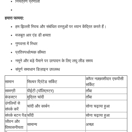
नियंत्रण प्रणाली
हमारा फायदा:
हम झिल्ली स्विच और संबंधित वस्तुओं पर ध्यान केंद्रित करते हैं।
मजबूत आर एंड डी क्षमता
गुणवत्ता में स्थिर
प्रतिस्पर्धात्मक कीमत
नमूने और बड़े पैमाने पर उत्पादन के लिए लघु लीड समय
संपूर्ण समाधान डिज़ाइन उपलब्ध
कॉपर नक़्क़ाशीदार एफपीसी
सामान
सिल्वर प्रिंटेड सर्किट
सर्किट
सामग्री
पीईटी (पॉलिएस्टर)
ताँबा
कंडक्टर
मुद्रित चांदी
ताँबा
उंगलियों से
चांदी और कार्बन
सोना चढ़ाया हुआ
संपर्क करें
संपर्क बटन पैड
चाँदी
सोना चढ़ाया हुआ
जीवन और
सामान्य
अच्छा
विश्वसनीयता