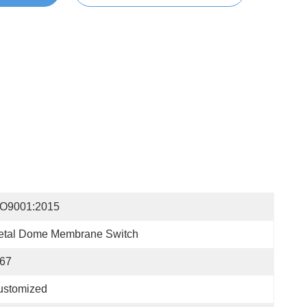
SO9001:2015
etal Dome Membrane Switch
P67
ustomized