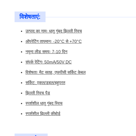
विशेषताएं:
उत्पाद का नामः धातु गुंबद झिल्ली स्विच
ऑपरेटिंग तापमानः -20°C से +70°C
नमूना लीड समयः 7-10 दिन
संपर्क रेटिंगः 50mA/50V DC
विशेषताः मैट सतह, एफपीसी सर्किट केबल
सर्किट: एकल/डबल/बहुपरत
झिल्ली स्विच पैड
स्पर्शशील धातु गुंबद स्विच
स्पर्शशील झिल्ली कीबोर्ड