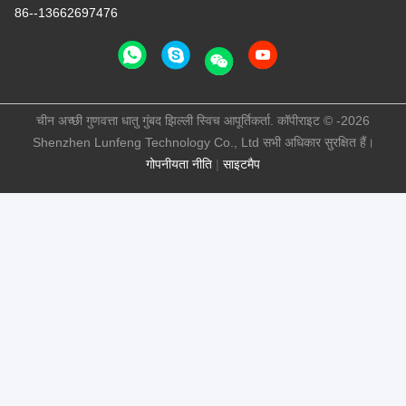
86--13662697476
चीन अच्छी गुणवत्ता धातु गुंबद झिल्ली स्विच आपूर्तिकर्ता. कॉपीराइट © -2026
Shenzhen Lunfeng Technology Co., Ltd सभी अधिकार सुरक्षित हैं।
गोपनीयता नीति
|
साइटमैप