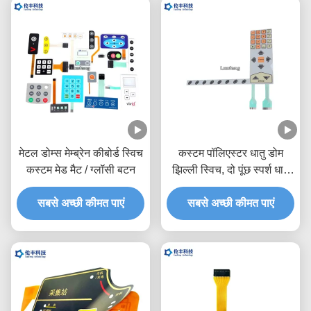
मेटल डोम्स मेम्ब्रेन कीबोर्ड स्विच
कस्टम पॉलिएस्टर धातु डोम
कस्टम मेड मैट / ग्लॉसी बटन
झिल्ली स्विच, दो पूंछ स्पर्श धातु
डोम स्विच
सबसे अच्छी कीमत पाएं
सबसे अच्छी कीमत पाएं