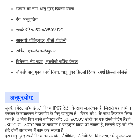
उत्पाद का नामः धातु गुंबद झिल्ली स्विच
रंगः अनुकूलित
संपर्क रेटिंगः 50mA/50V DC
सामग्रीः पॉलिएस्टर, पीसी, पीवीसी
सर्किट: एकल/डबल/बहुपरत
विशेषताः मैट सतह, एफपीसी सर्किट केबल
कीवर्डः धातु गुंबद स्पर्श स्विच, धातु गुंबद झिल्ली स्विच, स्पर्श झिल्ली कीबोर्ड
अनुप्रयोग:
लुनफेंग मेटल डोम झिल्ली स्विच IP67 रेटिंग के साथ जलरोधक है, जिससे यह विभिन्न
प्रकार के वातावरण में उपयोग के लिए उपयुक्त है। स्विच को 1 के साथ डिज़ाइन किया
गया है।0 मिमी पिच काले कनेक्टर और 50mA/50V डीसी का एक संपर्क रेटिंग हैइसे
-30°C से +80°C तक के तापमान में संग्रहीत किया जा सकता है, जिससे यह गर्म और
ठंडे दोनों वातावरण में काम कर सकता है।
इस धातु गुंबद स्पर्श स्विच का उपयोग औद्योगिक, ऑटोमोटिव, चिकित्सा, घरेलू उपकरण