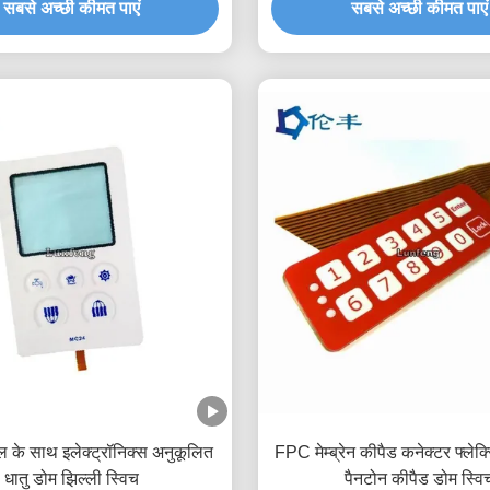
सबसे अच्छी कीमत पाएं
सबसे अच्छी कीमत पाएं
 के साथ इलेक्ट्रॉनिक्स अनुकूलित
FPC मेम्ब्रेन कीपैड कनेक्टर फ्लेक
धातु डोम झिल्ली स्विच
पैनटोन कीपैड डोम स्वि