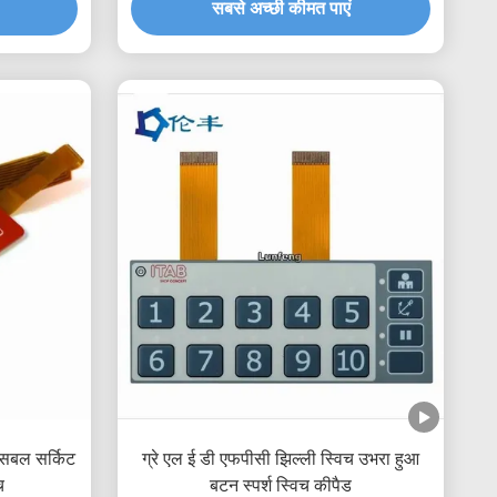
सबसे अच्छी कीमत पाएं
्सिबल सर्किट
ग्रे एल ई डी एफपीसी झिल्ली स्विच उभरा हुआ
च
बटन स्पर्श स्विच कीपैड