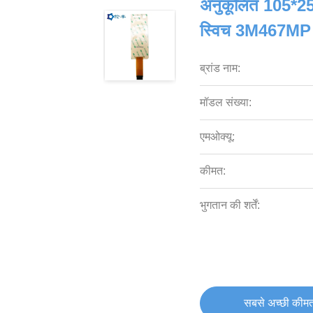
अनुकूलित 105*25 म
स्विच 3M467MP ब
ब्रांड नाम:
मॉडल संख्या:
एमओक्यू:
कीमत:
भुगतान की शर्तें:
सबसे अच्छी कीमत