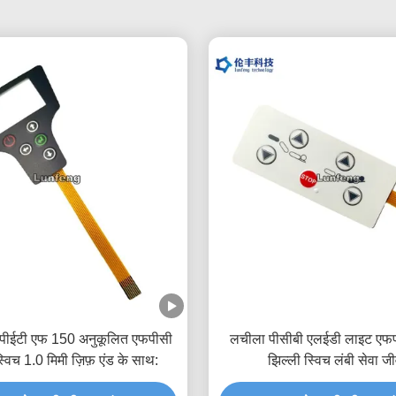
 पीईटी एफ 150 अनुकूलित एफपीसी
लचीला पीसीबी एलईडी लाइट एफप
्विच 1.0 मिमी ज़िफ़ एंड के साथ:
झिल्ली स्विच लंबी सेवा ज