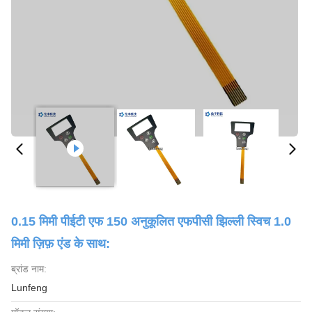
0.15 मिमी पीईटी एफ 150 अनुकूलित एफपीसी झिल्ली स्विच 1.0
मिमी ज़िफ़ एंड के साथ:
ब्रांड नाम:
Lunfeng