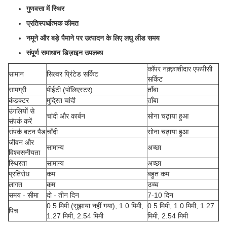
गुणवत्ता में स्थिर
प्रतिस्पर्धात्मक कीमत
नमूने और बड़े पैमाने पर उत्पादन के लिए लघु लीड समय
संपूर्ण समाधान डिज़ाइन उपलब्ध
कॉपर नक़्क़ाशीदार एफपीसी
सामान
सिल्वर प्रिंटेड सर्किट
सर्किट
सामग्री
पीईटी (पॉलिएस्टर)
ताँबा
कंडक्टर
मुद्रित चांदी
ताँबा
उंगलियों से
चांदी और कार्बन
सोना चढ़ाया हुआ
संपर्क करें
संपर्क बटन पैड
चाँदी
सोना चढ़ाया हुआ
जीवन और
सामान्य
अच्छा
विश्वसनीयता
स्थिरता
सामान्य
अच्छा
प्रतिरोध
कम
बहुत कम
लागत
कम
उच्च
समय - सीमा
दो - तीन दिन
7-10 दिन
0.5 मिमी (सुझाया नहीं गया), 1.0 मिमी,
0.5 मिमी, 1.0 मिमी, 1.27
पिच
1.27 मिमी, 2.54 मिमी
मिमी, 2.54 मिमी