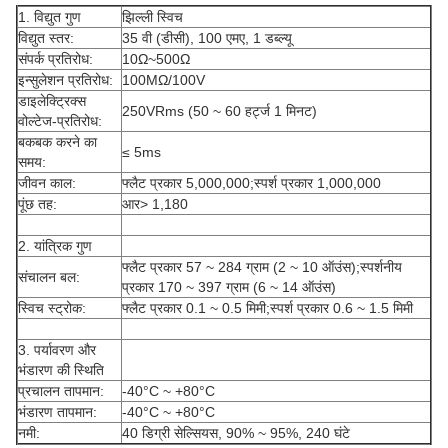
1. विद्युत गुण
झिल्ली स्विच
विद्युत स्तर:
35 वी (डीसी), 100 एमए, 1 डब्ल्यू
संपर्क प्रतिरोध:
10Ω~500Ω
इन्सुलेशन प्रतिरोध:
100MΩ/100V
डाइलेक्ट्रिक्स
250VRms (50 ~ 60 हर्ट्ज 1 मिनट)
वोल्टेज-प्रतिरोध:
बकबक करने का
≤ 5ms
समय:
जीवन काल:
फ्लैट प्रकार 5,000,000;स्पर्श प्रकार 1,000,000
पूंछ तह:
आर> 1,180
2. यांत्रिक गुण
फ्लैट प्रकार 57 ~ 284 ग्राम (2 ~ 10 ऑउंस);स्पर्शनीय
संचालन बल:
प्रकार 170 ~ 397 ग्राम (6 ~ 14 ऑउंस)
स्विच स्ट्रोक:
फ्लैट प्रकार 0.1 ~ 0.5 मिमी;स्पर्श प्रकार 0.6 ~ 1.5 मिमी
3. पर्यावरण और
भंडारण की स्थिति
प्रचालन तापमान:
-40°C ~ +80°C
भंडारण तापमान:
-40°C ~ +80°C
नमी:
40 डिग्री सेल्सियस, 90% ~ 95%, 240 घंटे