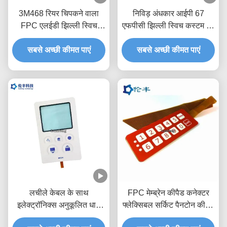
3M468 रियर चिपकने वाला
निविड़ अंधकार आईपी 67
FPC एलईडी झिल्ली स्विच
एफपीसी झिल्ली स्विच कस्टम मैट
अच्छा सीलिंग 1.0 मिमी पिच
सतह 2.54 मिमी कनेक्टर
सबसे अच्छी कीमत पाएं
सबसे अच्छी कीमत पाएं
लचीले केबल के साथ
FPC मेम्ब्रेन कीपैड कनेक्टर
इलेक्ट्रॉनिक्स अनुकूलित धातु
फ्लेक्सिबल सर्किट पैनटोन कीपैड
डोम झिल्ली स्विच
डोम स्विच