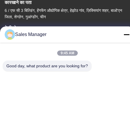
कारखाने का पता
6 / एफ सी 3 बिल्डिंग, हेंगफेंग औद्योगिक क्षेत्र, हेझोउ गांव, ज़िक्सियांग शहर, बाओ'एन
जिला, शेन्ज़ेन, गुआंग्डोंग, चीन
टेलीफोन
Sales Manager
86--13662697476
9:45 AM
Good day, what product are you looking for?
चीन अच्छी गुणवत्ता धातु गुंबद झिल्ली स्विच आपूर्तिकर्ता. कॉपीराइट © -2026
Shenzhen Lunfeng Technology Co., Ltd सभी अधिकार सुरक्षित हैं।
गोपनीयता नीति
|
साइटमैप