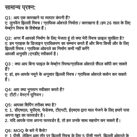
सामान्य प्रश्न:
Q1: आप एक कारखाने या व्यापार कंपनी हैं?
ए: लुनफेंग झिल्ली स्विच / ग्राफिक ओवरले निर्माता / कारखाना है।हम 26 साल के लिए
मेम्ब्रेन स्विच के विशेषज्ञ हैं।
Q2: अगर मैं आपको निर्माण के लिए भेजता हूं तो क्या मेरी स्विच फ़ाइल सुरक्षित है?
ए: हम ग्राहक के डिजाइन प्राधिकरण का सम्मान करते हैं और बिना किसी और के लिए
झिल्ली स्विच / ग्राफिक ओवरले का निर्माण कभी नहीं करेंगे
आपकी अनुमति।एनडीए स्वीकार्य है।
Q3 : क्या आप बिना फाइल के मेम्ब्रेन स्विच/ग्राफिक ओवरले सैंपल कॉपी कर सकते
हैं?
ए: हां, हम आपके नमूने के अनुसार झिल्ली स्विच / ग्राफिक ओवरले क्लोन कर सकते
हैं।
Q4: आप क्या भुगतान स्वीकार करते हैं?
ए: टीटी / वेस्टर्न यूनियन।
Q5: आपका शिपिंग तरीका क्या है?
ए: 1. डीएचएल, यूपीएस, फेडेक्स, टीएनटी, ईएमएस द्वारा माल भेजने के लिए हमारे पास
अपना खुद का फारवर्डर है।
2. यदि आपके पास अपना फारवर्डर है, तो हम उनके साथ सहयोग कर सकते हैं।
Q6: MOQ के बारे में कैसे?
ए: 1 पीसी, लेकिन आम तौर पर झिल्ली स्विच के लिए 5 पीसी नमूने, झिल्ली ओवरले के