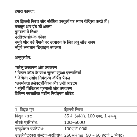
हमारा फायदा:
हम झिल्ली स्विच और संबंधित वस्तुओं पर ध्यान केंद्रित करते हैं।
मजबूत आर एंड डी क्षमता
गुणवत्ता में स्थिर
प्रतिस्पर्धात्मक कीमत
नमूने और बड़े पैमाने पर उत्पादन के लिए लघु लीड समय
संपूर्ण समाधान डिज़ाइन उपलब्ध
अनुप्रयोग:
*घरेलू उपकरण और उपकरण
* सिफर कोड के साथ सुरक्षा सुरक्षा प्रणालियाँ
* विभिन्न उद्योग नियंत्रण कीपैड पैनल
*उपभोक्ता इलेक्ट्रॉनिक्स और 3सी आइटम
* थ्रेपी चिकित्सा प्रणाली और उपकरण
विभिन्न स्वचालित मशीन नियंत्रण कीपैड
1. विद्युत गुण
झिल्ली स्विच
विद्युत स्तर:
35 वी (डीसी), 100 एमए, 1 डब्ल्यू
संपर्क प्रतिरोध:
10Ω~500Ω
इन्सुलेशन प्रतिरोध:
100एम/100वी
डाइलेक्ट्रिक्स वोल्टेज-प्रतिरोध:
250VRms (50 ~ 60 हर्ट्ज 1 मिनट)