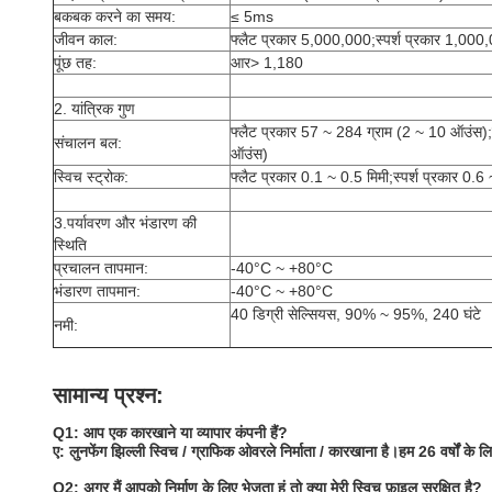
बकबक करने का समय:
≤ 5ms
जीवन काल:
फ्लैट प्रकार 5,000,000;स्पर्श प्रकार 1,000
पूंछ तह:
आर> 1,180
2. यांत्रिक गुण
फ्लैट प्रकार 57 ~ 284 ग्राम (2 ~ 10 ऑउंस);
संचालन बल:
ऑउंस)
स्विच स्ट्रोक:
फ्लैट प्रकार 0.1 ~ 0.5 मिमी;स्पर्श प्रकार 0.6
3.पर्यावरण और भंडारण की
स्थिति
प्रचालन तापमान:
-40°C ~ +80°C
भंडारण तापमान:
-40°C ~ +80°C
40 डिग्री सेल्सियस, 90% ~ 95%, 240 घंटे
नमी:
सामान्य प्रश्न:
Q1: आप एक कारखाने या व्यापार कंपनी हैं?
ए: लुनफेंग झिल्ली स्विच / ग्राफिक ओवरले निर्माता / कारखाना है।हम 26 वर्षों के लिए म
Q2: अगर मैं आपको निर्माण के लिए भेजता हूं तो क्या मेरी स्विच फ़ाइल सुरक्षित है?