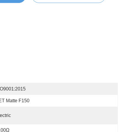
SO9001:2015
ET Matte F150
ectric
100Ω