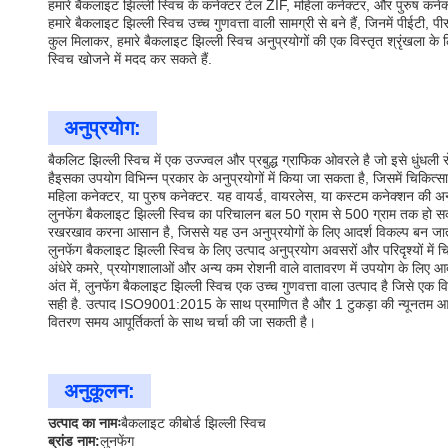
हमारे बैकलाइट झिल्ली स्विच के कनेक्टर टेल ZIF, महिला कनेक्टर, और पुरुष कनेक
हमारे बैकलाइट झिल्ली स्विच उच्च गुणवत्ता वाली सामग्री से बने हैं, जिनमें पीई
कुल मिलाकर, हमारे बैकलाइट झिल्ली स्विच अनुप्रयोगों की एक विस्तृत श्रृंखला
स्विच खोजने में मदद कर सकते हैं.
अनुप्रयोग:
बैकलिट झिल्ली स्विच में एक उज्ज्वल और प्रबुद्ध ग्राफिक ओवरले है जो इसे धुंध
हैइसका उपयोग विभिन्न प्रकार के अनुप्रयोगों में किया जा सकता है, जिसमें चि
महिला कनेक्टर, या पुरुष कनेक्टर. यह वायर्ड, वायरलेस, या कस्टम कनेक्शन की अनु
लुनफेंग बैकलाइट झिल्ली स्विच का परिचालन बल 50 ग्राम से 500 ग्राम तक हो सक
रखरखाव करना आसान है, जिससे यह उन अनुप्रयोगों के लिए आदर्श विकल्प बन जाता ह
लुनफेंग बैकलाइट झिल्ली स्विच के लिए उत्पाद अनुप्रयोग अवसरों और परिदृश्यों 
अंधेरे कमरे, प्रयोगशालाओं और अन्य कम रोशनी वाले वातावरण में उपयोग के लिए आद
अंत में, लुनफेंग बैकलाइट झिल्ली स्विच एक उच्च गुणवत्ता वाला उत्पाद है जिसे 
सही है. उत्पाद ISO9001:2015 के साथ प्रमाणित है और 1 टुकड़ा की न्यूनतम आदेश 
वितरण समय आपूर्तिकर्ता के साथ चर्चा की जा सकती है।
अनुकूलन:
उत्पाद का नामः
बैकलाइट कीबोर्ड झिल्ली स्विच
ब्रांड नाम:
लुनफेंग