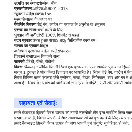
उत्पत्ति का स्थान:
शेन्ज़ेन, चीन
प्रमाणीकरणः
आईएसओ 9001:2015
न्यूनतम आदेश मात्राः
1pc
मूल्यः
डिजाइन के आधार पर
पैकेजिंग विवरणः
पीई बैग, कार्टन या ग्राहक के अनुरोध के अनुसार
प्रसव का समय:
चर्चा करने के लिए
भुगतान की शर्तेंः
टी/टी 100% शिपमेंट से पहले
बटन प्रकारः
उभरा हुआ/ सपाट/ धातु/ सिलिकॉन/ रबर/ गम
उत्पाद का प्रकार:
विद्युत
कनेक्शन प्रकारः
वायर्ड/वायरलेस/कस्टम
चिपकने वालाः
3M चिपकने वाला
सामग्रीः
पीईटी, पीसी, पीवीसी
विवरण:
बैकलाइट कीपैड झिल्ली स्विच एक प्रकार का प्रकाशवर्धक पुश बटन झिल्ली
मात्रा 1 टुकड़ा है और कीमत डिजाइन पर आधारित है। स्विच पीई बैग, कार्टन में पै
स्विच विभिन्न बटन प्रकारों जैसे एम्बोस्ड, फ्लैट, मेटल, सिलिकॉन, रबर और गम मे
आता है। स्विच में उपयोग की जाने वाली सामग्रियों में पीईटी, पीसी और पीवीसी शामिल
सहायता एवं सेवाएं:
हमारे बैकलाइट झिल्ली स्विच उत्पाद को हमारी तकनीकी टीम द्वारा समर्थित किया
प्रदान करते हैं, जिसमें आपकी विशिष्ट आवश्यकताओं को पूरा करने के लिए स्थापन
हमारे बैकलाइट झिल्ली स्विच उत्पाद के साथ आपकी पूर्ण संतुष्टि सुनिश्चित हो सके.