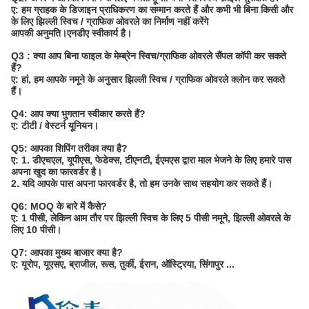
ए: हम ग्राहक के डिजाइन प्राधिकरण का सम्मान करते हैं और कभी भी बिना किसी और
के लिए झिल्ली स्विच / ग्राफिक ओवरले का निर्माण नहीं करेंगे
आपकी अनुमति।एनडीए स्वीकार्य है।
Q3 : क्या आप बिना फाइल के मेम्ब्रेन स्विच/ग्राफिक ओवरले सैंपल कॉपी कर सकते
हैं?
ए: हां, हम आपके नमूने के अनुसार झिल्ली स्विच / ग्राफिक ओवरले क्लोन कर सकते
हैं।
Q4: आप क्या भुगतान स्वीकार करते हैं?
ए: टीटी / वेस्टर्न यूनियन।
Q5: आपका शिपिंग तरीका क्या है?
ए: 1. डीएचएल, यूपीएस, फेडेक्स, टीएनटी, ईएमएस द्वारा माल भेजने के लिए हमारे पास
अपना खुद का फारवर्डर है।
2. यदि आपके पास अपना फारवर्डर है, तो हम उनके साथ सहयोग कर सकते हैं।
Q6: MOQ के बारे में कैसे?
ए: 1 पीसी, लेकिन आम तौर पर झिल्ली स्विच के लिए 5 पीसी नमूने, झिल्ली ओवरले के
लिए 10 पीसी।
Q7: आपका मुख्य बाजार क्या है?
ए: यूरोप, यूएसए, ब्राजील, रूस, तुर्की, ईरान, ऑस्ट्रिया, सिंगापुर ...