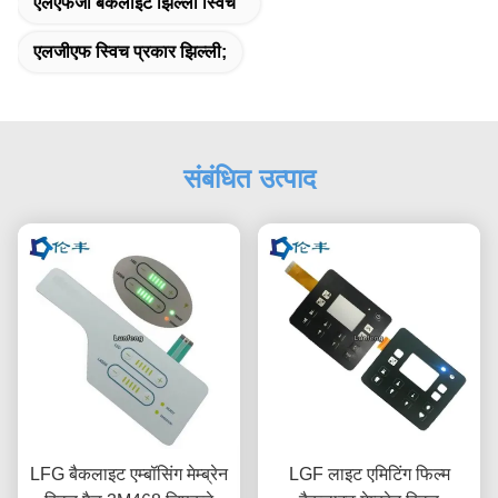
एलएफजी बैकलाइट झिल्ली स्विच
एलजीएफ स्विच प्रकार झिल्ली;
संबंधित उत्पाद
LFG बैकलाइट एम्बॉसिंग मेम्ब्रेन
LGF लाइट एमिटिंग फिल्म