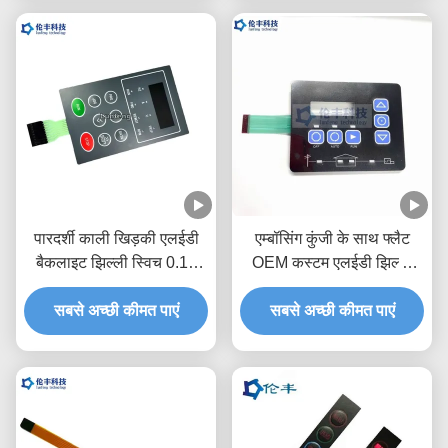
पारदर्शी काली खिड़की एलईडी
एम्बॉसिंग कुंजी के साथ फ्लैट
बैकलाइट झिल्ली स्विच 0.18
OEM कस्टम एलईडी झिल्ली
मिमी पीईटी
स्विच फ्रेम
सबसे अच्छी कीमत पाएं
सबसे अच्छी कीमत पाएं