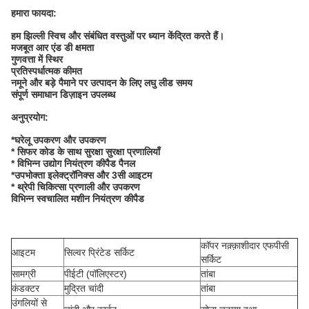
हमारा फायदा:
हम झिल्ली स्विच और संबंधित वस्तुओं पर ध्यान केंद्रित करते हैं।
मजबूत आर एंड डी क्षमता
गुणवत्ता में स्थिर
प्रतिस्पर्धात्मक कीमत
नमूने और बड़े पैमाने पर उत्पादन के लिए लघु लीड समय
संपूर्ण समाधान डिज़ाइन उपलब्ध
अनुप्रयोग:
*घरेलू उपकरण और उपकरण
* सिफर कोड के साथ सुरक्षा सुरक्षा प्रणालियाँ
* विभिन्न उद्योग नियंत्रण कीपैड पैनल
*उपभोक्ता इलेक्ट्रॉनिक्स और 3सी आइटम
* थ्रेपी चिकित्सा प्रणाली और उपकरण
विभिन्न स्वचालित मशीन नियंत्रण कीपैड
कॉपर नक़्क़ाशीदार एफपीसी
आइटम
सिल्वर प्रिंटेड सर्किट
सर्किट
सामग्री
पीईटी (पॉलिएस्टर)
तांबा
कंडक्टर
मुद्रित चांदी
तांबा
उंगलियों से