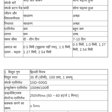
चांदी और कार्बन
सोना चढ़ाया हुआ
संपर्क करें
संपर्क बटन पैड
चांदी
सोना चढ़ाया हुआ
जीवन और
साधारण
अच्छा
विश्वसनीयता
स्थिरता
साधारण
अच्छा
प्रतिरोध
कम
बहुत कम
लागत
कम
उच्च
समय सीमा
दो - तीन दिन
7-10 दिन
0.5 मिमी, 1.0 मिमी, 1.27
आवाज़ का
0.5 मिमी (सुझाया नहीं गया), 1.0 मिमी,
मिमी, 2.54 मिमी
उतार - चढ़ाव
1.27 मिमी, 2.54 मिमी
1. विद्युत गुण
झिल्ली स्विच
विद्युत स्तर:
35 वी (डीसी), 100 एमए, 1 डब्ल्यू
संपर्क प्रतिरोध:
10Ω~500Ω
इन्सुलेशन प्रतिरोध:
100एम/100वी
डाइलेक्ट्रिक्स
250VRms (50 ~ 60 हर्ट्ज 1 मिनट)
वोल्टेज-प्रतिरोध:
बकबक करने का
≤ 5ms
समय: