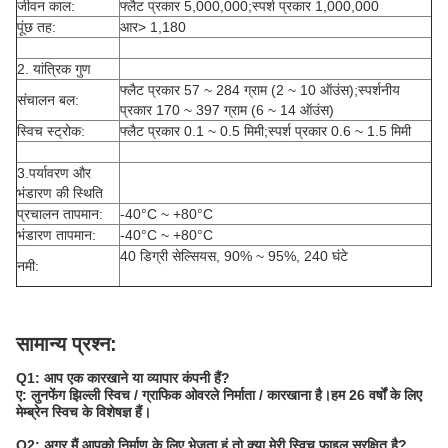
जीवन काल:
फ्लैट प्रकार 5,000,000;स्पर्श प्रकार 1,000,000
पूंछ तह:
आर> 1,180
2. यांत्रिक गुण
फ्लैट प्रकार 57 ~ 284 ग्राम (2 ~ 10 ऑउंस);स्पर्शनीय
संचालन बल:
प्रकार 170 ~ 397 ग्राम (6 ~ 14 ऑउंस)
स्विच स्ट्रोक:
फ्लैट प्रकार 0.1 ~ 0.5 मिमी;स्पर्श प्रकार 0.6 ~ 1.5 मिमी
3.पर्यावरण और
भंडारण की स्थिति
प्रचालन तापमान:
-40°C ~ +80°C
भंडारण तापमान:
-40°C ~ +80°C
40 डिग्री सेल्सियस, 90% ~ 95%, 240 घंटे
नमी:
सामान्य प्रश्न:
Q1: आप एक कारखाने या व्यापार कंपनी हैं?
ए: लुनफेंग झिल्ली स्विच / ग्राफिक ओवरले निर्माता / कारखाना है।हम 26 वर्षों के लिए
मेम्ब्रेन स्विच के विशेषज्ञ हैं।
Q2: अगर मैं आपको निर्माण के लिए भेजता हूं तो क्या मेरी स्विच फ़ाइल सुरक्षित है?