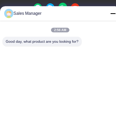
Sales Manager
चीन अच्छी गुणवत्ता धातु गुंबद झिल्ली स्विच आपूर्तिकर्ता. कॉपीराइट © -2026
2:56 AM
Shenzhen Lunfeng Technology Co., Ltd सभी अधिकार सुरक्षित हैं।
गोपनीयता नीति
|
साइटमैप
Good day, what product are you looking for?