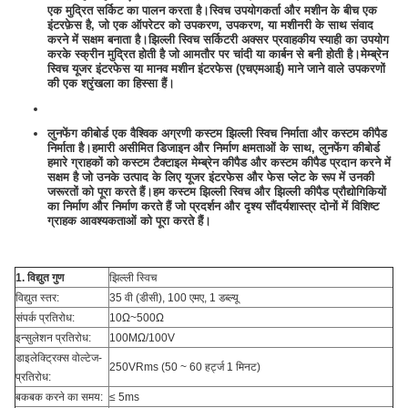
एक मुद्रित सर्किट का पालन करता है।स्विच उपयोगकर्ता और मशीन के बीच एक
इंटरफ़ेस है, जो एक ऑपरेटर को उपकरण, उपकरण, या मशीनरी के साथ संवाद
करने में सक्षम बनाता है।झिल्ली स्विच सर्किटरी अक्सर प्रवाहकीय स्याही का उपयोग
करके स्क्रीन मुद्रित होती है जो आमतौर पर चांदी या कार्बन से बनी होती है।मेम्ब्रेन
स्विच यूजर इंटरफेस या मानव मशीन इंटरफेस (एचएमआई) माने जाने वाले उपकरणों
की एक श्रृंखला का हिस्सा हैं।
लुनफेंग कीबोर्ड एक वैश्विक अग्रणी कस्टम झिल्ली स्विच निर्माता और कस्टम कीपैड
निर्माता है।हमारी असीमित डिजाइन और निर्माण क्षमताओं के साथ, लुनफेंग कीबोर्ड
हमारे ग्राहकों को कस्टम टैक्टाइल मेम्ब्रेन कीपैड और कस्टम कीपैड प्रदान करने में
सक्षम है जो उनके उत्पाद के लिए यूजर इंटरफेस और फेस प्लेट के रूप में उनकी
जरूरतों को पूरा करते हैं।हम कस्टम झिल्ली स्विच और झिल्ली कीपैड प्रौद्योगिकियों
का निर्माण और निर्माण करते हैं जो प्रदर्शन और दृश्य सौंदर्यशास्त्र दोनों में विशिष्ट
ग्राहक आवश्यकताओं को पूरा करते हैं।
1. विद्युत गुण
झिल्ली स्विच
विद्युत स्तर:
35 वी (डीसी), 100 एमए, 1 डब्ल्यू
संपर्क प्रतिरोध:
10Ω~500Ω
इन्सुलेशन प्रतिरोध:
100MΩ/100V
डाइलेक्ट्रिक्स वोल्टेज-
250VRms (50 ~ 60 हर्ट्ज 1 मिनट)
प्रतिरोध:
बकबक करने का समय:
≤ 5ms