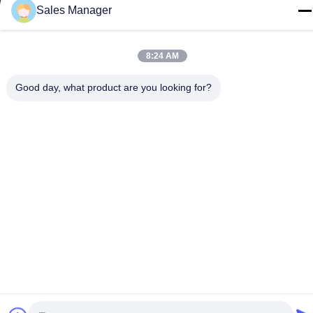
टेलीफोन
Sales Manager
86--13662697476
8:24 AM
Good day, what product are you looking for?
चीन अच्छी गुणवत्ता धातु गुंबद झिल्ली स्विच आपूर्तिकर्ता. कॉपीराइट © -2026
Shenzhen Lunfeng Technology Co., Ltd सभी अधिकार सुरक्षित हैं।
गोपनीयता नीति
|
साइटमैप