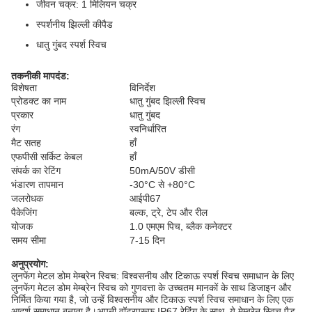
जीवन चक्र: 1 मिलियन चक्र
स्पर्शनीय झिल्ली कीपैड
धातु गुंबद स्पर्श स्विच
तकनीकी मापदंड:
विशेषता
विनिर्देश
प्रोडक्ट का नाम
धातु गुंबद झिल्ली स्विच
प्रकार
धातु गुंबद
रंग
स्वनिर्धारित
मैट सतह
हाँ
एफपीसी सर्किट केबल
हाँ
संपर्क का रेटिंग
50mA/50V डीसी
भंडारण तापमान
-30°C से +80°C
जलरोधक
आईपी67
पैकेजिंग
बल्क, ट्रे, टेप और रील
योजक
1.0 एमएम पिच, ब्लैक कनेक्टर
समय सीमा
7-15 दिन
अनुप्रयोग:
लुनफेंग मेटल डोम मेम्ब्रेन स्विच: विश्वसनीय और टिकाऊ स्पर्श स्विच समाधान के लिए
लुनफेंग मेटल डोम मेम्ब्रेन स्विच को गुणवत्ता के उच्चतम मानकों के साथ डिजाइन और
निर्मित किया गया है, जो उन्हें विश्वसनीय और टिकाऊ स्पर्श स्विच समाधान के लिए एक
आदर्श समाधान बनाता है।अपनी वॉटरप्रूफ IP67 रेटिंग के साथ, ये मेम्ब्रेन स्विच पैड