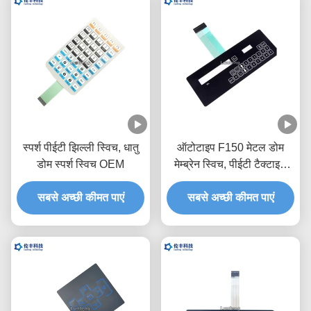
स्पर्श पीईटी झिल्ली स्विच, धातु
ऑटोटाइप F150 मेटल डोम
डोम स्पर्श स्विच OEM
मेम्ब्रेन स्विच, पीईटी टैक्टाइल
स्विच कीपैड:
सबसे अच्छी कीमत पाएं
सबसे अच्छी कीमत पाएं