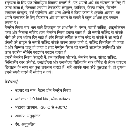
श्रृंखला के लिए एक लोकप्रिय विकल्प बनाती है।यह अपनी अर्ध-बंद संरचना के लिए भी
जाना जाता है, जिसका उपयोग डेस्कटॉप कंप्यूटर, कॉपियर, फैक्स मशीन, खिलौने,
स्क्वायर कंप्यूटर, वर्ड प्रोसेसर और अन्य क्षेत्रों में किया जाता है।इसके अलावा, यह
अपने फेसप्लेट के लिए डिज़ाइन और रंग चयन के मामले में बहुत अधिक छूट प्रदान
करता है।
मेम्ब्रेन स्विच चार-भाग वाले डिज़ाइन पर आधारित है: पैनल, ऊपरी सर्किट, आइसोलेशन
परत और निचला सर्किट।जब मेम्ब्रेन स्विच दबाया जाता है, तो ऊपरी सर्किट के संपर्क
नीचे की ओर धकेल दिए जाते हैं और निचले सर्किट से पोल प्लेट के संपर्क में आ जाते हैं।
उंगली को छोड़ने से ऊपरी सर्किट संपर्क वापस उछल जाते हैं, सर्किट विभाजित हो जाता
है और सिग्नल चालू हो जाता है।यह मेम्ब्रेन स्विच को उसकी आकर्षक उपस्थिति और
उच्च स्तरीय सीलिंग प्रदर्शन प्रदान करता है।
हमारी मेम्ब्रेन स्विच फैक्ट्री में, हम ग्राफिक ओवरले, मेम्ब्रेन पैनल, सॉफ्ट सर्किट,
सिलिकॉन रबर कीबोर्ड, एलईडीएस और एलजीएफ सिलिकॉन रबर कीपैड से लेकर कस्टम
डिजाइन के साथ सब कुछ उपलब्ध कराते हैं।यदि आपके पास कोई पूछताछ है, तो कृपया
हमसे संपर्क करने में संकोच न करें।
विशेषताएँ:
उत्पाद का नाम: मेटल डोम मेम्ब्रेन स्विच
कनेक्टर: 1.0 मिमी पिच, ब्लैक कनेक्टर
भंडारण तापमान: -30°C से +80°C
आकार: अनुकूलित
रंग: अनुकूलित