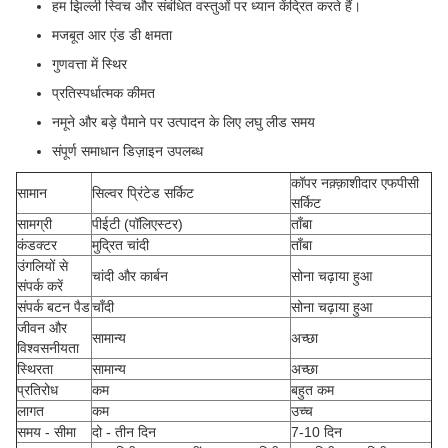
हम झिल्ली स्विच और संबंधित वस्तुओं पर ध्यान केंद्रित करते हैं।
मजबूत आर एंड डी क्षमता
गुणवत्ता में स्थिर
प्रतिस्पर्धात्मक कीमत
नमूने और बड़े पैमाने पर उत्पादन के लिए लघु लीड समय
संपूर्ण समाधान डिज़ाइन उपलब्ध
कॉपर नक़्क़ाशीदार एफपीसी
सामान
सिल्वर प्रिंटेड सर्किट
सर्किट
सामग्री
पीईटी (पॉलिएस्टर)
ताँबा
कंडक्टर
मुद्रित चांदी
ताँबा
उंगलियों से
चांदी और कार्बन
सोना चढ़ाया हुआ
संपर्क करें
संपर्क बटन पैड
चाँदी
सोना चढ़ाया हुआ
जीवन और
सामान्य
अच्छा
विश्वसनीयता
स्थिरता
सामान्य
अच्छा
प्रतिरोध
कम
बहुत कम
लागत
कम
उच्च
समय - सीमा
दो - तीन दिन
7-10 दिन