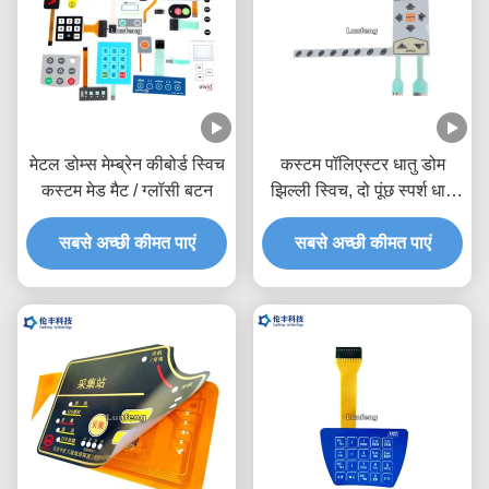
मेटल डोम्स मेम्ब्रेन कीबोर्ड स्विच
कस्टम पॉलिएस्टर धातु डोम
कस्टम मेड मैट / ग्लॉसी बटन
झिल्ली स्विच, दो पूंछ स्पर्श धातु
डोम स्विच
सबसे अच्छी कीमत पाएं
सबसे अच्छी कीमत पाएं