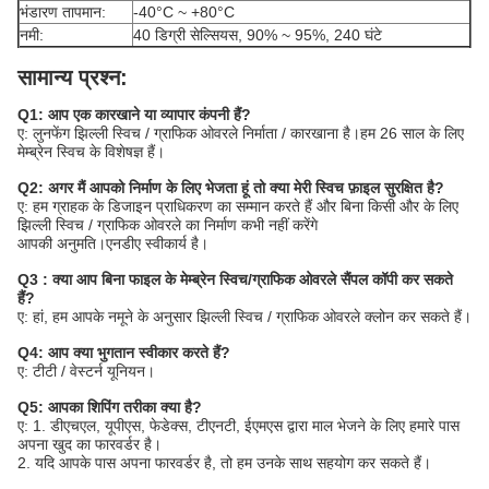
भंडारण तापमान:
-40°C ~ +80°C
नमी:
40 डिग्री सेल्सियस, 90% ~ 95%, 240 घंटे
सामान्य प्रश्न:
Q1: आप एक कारखाने या व्यापार कंपनी हैं?
ए: लुनफेंग झिल्ली स्विच / ग्राफिक ओवरले निर्माता / कारखाना है।हम 26 साल के लिए
मेम्ब्रेन स्विच के विशेषज्ञ हैं।
Q2: अगर मैं आपको निर्माण के लिए भेजता हूं तो क्या मेरी स्विच फ़ाइल सुरक्षित है?
ए: हम ग्राहक के डिजाइन प्राधिकरण का सम्मान करते हैं और बिना किसी और के लिए
झिल्ली स्विच / ग्राफिक ओवरले का निर्माण कभी नहीं करेंगे
आपकी अनुमति।एनडीए स्वीकार्य है।
Q3 : क्या आप बिना फाइल के मेम्ब्रेन स्विच/ग्राफिक ओवरले सैंपल कॉपी कर सकते
हैं?
ए: हां, हम आपके नमूने के अनुसार झिल्ली स्विच / ग्राफिक ओवरले क्लोन कर सकते हैं।
Q4: आप क्या भुगतान स्वीकार करते हैं?
ए: टीटी / वेस्टर्न यूनियन।
Q5: आपका शिपिंग तरीका क्या है?
ए: 1. डीएचएल, यूपीएस, फेडेक्स, टीएनटी, ईएमएस द्वारा माल भेजने के लिए हमारे पास
अपना खुद का फारवर्डर है।
2. यदि आपके पास अपना फारवर्डर है, तो हम उनके साथ सहयोग कर सकते हैं।