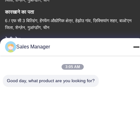
जिला, शेन्ज़ेन, गुआंग्डोंग, चीन
कारखाने का पता
6 / एफ सी 3 बिल्डिंग, हेंगफेंग औद्योगिक क्षेत्र, हेझोउ गांव, ज़िक्सियांग शहर, बाओ'एन
जिला, शेन्ज़ेन, गुआंग्डोंग, चीन
टेलीफोन
Sales Manager
86--13662697476
3:05 AM
Good day, what product are you looking for?
चीन अच्छी गुणवत्ता धातु गुंबद झिल्ली स्विच आपूर्तिकर्ता. कॉपीराइट © -2026
Shenzhen Lunfeng Technology Co., Ltd सभी अधिकार सुरक्षित हैं।
गोपनीयता नीति
|
साइटमैप