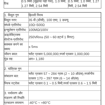
0.5 मिमी (सुझाया नहीं गया), 1.0 मिमी,
0.5 मिमी, 1.0 मिमी, 1.27
पिच
1.27 मिमी, 2.54 मिमी
मिमी, 2.54 मिमी
1. विद्युत गुण
झिल्ली स्विच
विद्युत स्तर:
35 वी (डीसी), 100 एमए, 1 डब्ल्यू
संपर्क प्रतिरोध:
10Ω~500Ω
इन्सुलेशन प्रतिरोध:
100MΩ/100V
डाइलेक्ट्रिक्स
250VRms (50 ~ 60 हर्ट्ज 1 मिनट)
वोल्टेज-प्रतिरोध:
बकबक करने का
≤ 5ms
समय:
जीवन काल:
फ्लैट प्रकार 5,000,000;स्पर्श प्रकार 1,000,000
पूंछ तह:
आर> 1,180
2. यांत्रिक गुण
फ्लैट प्रकार 57 ~ 284 ग्राम (2 ~ 10 ऑउंस);स्पर्शनीय
संचालन बल:
प्रकार 170 ~ 397 ग्राम (6 ~ 14 ऑउंस)
स्विच स्ट्रोक:
फ्लैट प्रकार 0.1 ~ 0.5 मिमी;स्पर्श प्रकार 0.6 ~ 1.5 मिमी
3. पर्यावरण और
भंडारण की स्थिति
प्रचालन तापमान:
-40°C ~ +80°C