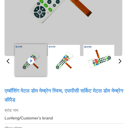
एम्बॉसिंग मेटल डोम मेम्ब्रेन स्विच, एफपीसी सर्किट मेटल डोम मेम्ब्रेन
कीपैड
ब्रांड नाम:
Lunfeng/Customer's brand