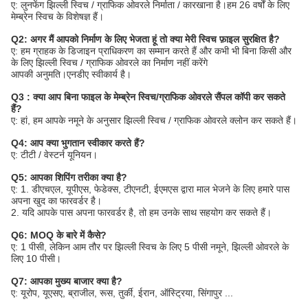
ए: लुनफेंग झिल्ली स्विच / ग्राफिक ओवरले निर्माता / कारखाना है।हम 26 वर्षों के लिए
मेम्ब्रेन स्विच के विशेषज्ञ हैं।
Q2: अगर मैं आपको निर्माण के लिए भेजता हूं तो क्या मेरी स्विच फ़ाइल सुरक्षित है?
ए: हम ग्राहक के डिजाइन प्राधिकरण का सम्मान करते हैं और कभी भी बिना किसी और
के लिए झिल्ली स्विच / ग्राफिक ओवरले का निर्माण नहीं करेंगे
आपकी अनुमति।एनडीए स्वीकार्य है।
Q3 : क्या आप बिना फाइल के मेम्ब्रेन स्विच/ग्राफिक ओवरले सैंपल कॉपी कर सकते
हैं?
ए: हां, हम आपके नमूने के अनुसार झिल्ली स्विच / ग्राफिक ओवरले क्लोन कर सकते हैं।
Q4: आप क्या भुगतान स्वीकार करते हैं?
ए: टीटी / वेस्टर्न यूनियन।
Q5: आपका शिपिंग तरीका क्या है?
ए: 1. डीएचएल, यूपीएस, फेडेक्स, टीएनटी, ईएमएस द्वारा माल भेजने के लिए हमारे पास
अपना खुद का फारवर्डर है।
2. यदि आपके पास अपना फारवर्डर है, तो हम उनके साथ सहयोग कर सकते हैं।
Q6: MOQ के बारे में कैसे?
ए: 1 पीसी, लेकिन आम तौर पर झिल्ली स्विच के लिए 5 पीसी नमूने, झिल्ली ओवरले के
लिए 10 पीसी।
Q7: आपका मुख्य बाजार क्या है?
ए: यूरोप, यूएसए, ब्राजील, रूस, तुर्की, ईरान, ऑस्ट्रिया, सिंगापुर ...