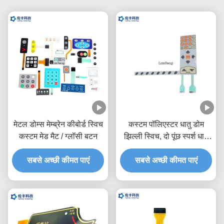
मेटल डोम्स मेम्ब्रेन कीबोर्ड स्विच
कस्टम पॉलिएस्टर धातु डोम
कस्टम मेड मैट / ग्लॉसी बटन
झिल्ली स्विच, दो पूंछ स्पर्श धातु
डोम स्विच
सबसे अच्छी कीमत पाएं
सबसे अच्छी कीमत पाएं