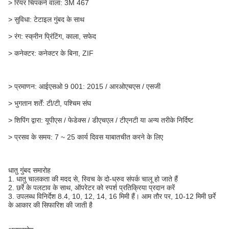
> रियर चिपकने वाला: 3M 467
> सुविधा: टेटाइल गुंबद के साथ
> रंग:
स्क्रीन प्रिंटिंग, काला, सफेद
> कनेक्टर:
कनेक्टर के बिना, ZIF
> प्रमाणन: आईएसओ 9 001: 2015 / आरओएचएस / एसजी
> भुगतान शर्तें: टी/टी, पश्चिम संघ
> शिपिंग द्वारा: यूपीएस / फेडेक्स / डीएचएल / टीएनटी या अन्य तरीके निर्दिष्ट
> प्रसव के समय: 7 ~ 25 कार्य दिवस या
बातचीत करने के लिए
धातु गुंबद समारोह
1. धातु चालकता की मदद से, स्विच के दो-ध्रुव संपर्क चालू हो जाते हैं
2. छर्रे के पलटाव के साथ, ऑपरेटर को स्पर्श प्रतिक्रिया प्रदान करें
3. उपलब्ध विनिर्देश 8.4, 10, 12, 14, 16 मिमी हैं। आम तौर पर, 10-12 मिमी छर्रे
के आकार की सिफारिश की जाती है