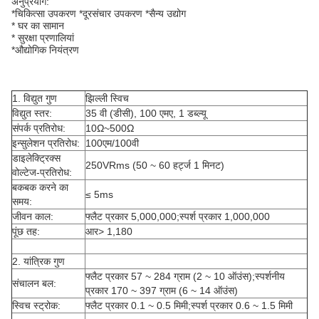
अनुप्रयोग:
*चिकित्सा उपकरण *दूरसंचार उपकरण *सैन्य उद्योग
* घर का सामान
* सुरक्षा प्रणालियां
*औद्योगिक नियंत्रण
1. विद्युत गुण
झिल्ली स्विच
विद्युत स्तर:
35 वी (डीसी), 100 एमए, 1 डब्ल्यू
संपर्क प्रतिरोध:
10Ω~500Ω
इन्सुलेशन प्रतिरोध:
100एम/100वी
डाइलेक्ट्रिक्स
250VRms (50 ~ 60 हर्ट्ज 1 मिनट)
वोल्टेज-प्रतिरोध:
बकबक करने का
≤ 5ms
समय:
जीवन काल:
फ्लैट प्रकार 5,000,000;स्पर्श प्रकार 1,000,000
पूंछ तह:
आर> 1,180
2. यांत्रिक गुण
फ्लैट प्रकार 57 ~ 284 ग्राम (2 ~ 10 ऑउंस);स्पर्शनीय
संचालन बल:
प्रकार 170 ~ 397 ग्राम (6 ~ 14 ऑउंस)
स्विच स्ट्रोक:
फ्लैट प्रकार 0.1 ~ 0.5 मिमी;स्पर्श प्रकार 0.6 ~ 1.5 मिमी