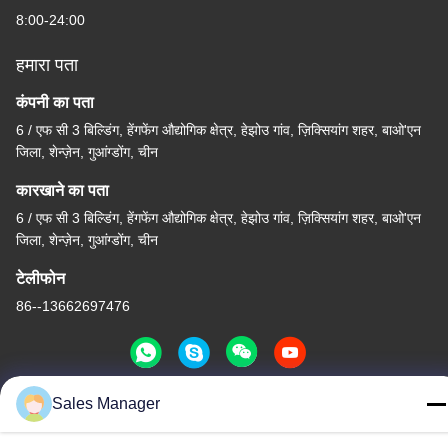
हमारा पता
कंपनी का पता
6 / एफ सी 3 बिल्डिंग, हेंगफेंग औद्योगिक क्षेत्र, हेझोउ गांव, ज़िक्सियांग शहर, बाओ'एन
जिला, शेन्ज़ेन, गुआंग्डोंग, चीन
कारखाने का पता
6 / एफ सी 3 बिल्डिंग, हेंगफेंग औद्योगिक क्षेत्र, हेझोउ गांव, ज़िक्सियांग शहर, बाओ'एन
जिला, शेन्ज़ेन, गुआंग्डोंग, चीन
टेलीफोन
86--13662697476
चीन अच्छी गुणवत्ता धातु गुंबद झिल्ली स्विच आपूर्तिकर्ता. कॉपीराइट © -2026
Sales Manager
Shenzhen Lunfeng Technology Co., Ltd सभी अधिकार सुरक्षित हैं।
गोपनीयता नीति
|
साइटमैप