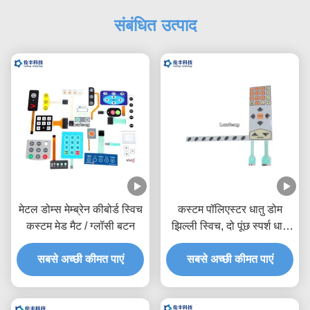
संबंधित उत्पाद
मेटल डोम्स मेम्ब्रेन कीबोर्ड स्विच
कस्टम पॉलिएस्टर धातु डोम
कस्टम मेड मैट / ग्लॉसी बटन
झिल्ली स्विच, दो पूंछ स्पर्श धातु
डोम स्विच
सबसे अच्छी कीमत पाएं
सबसे अच्छी कीमत पाएं