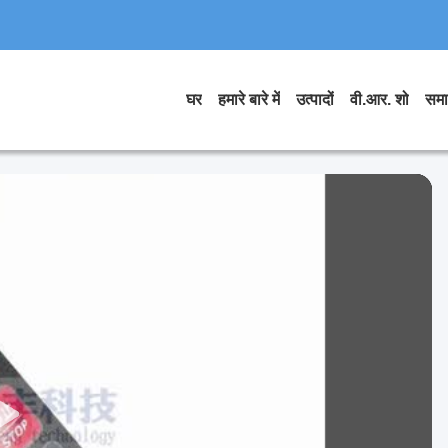
घर
हमारे बारे में
उत्पादों
वी.आर. शो
समा