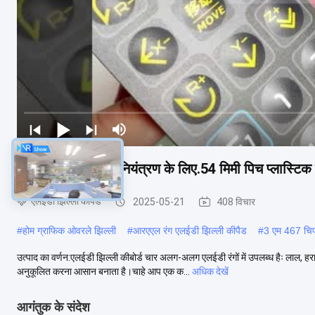
2सटीक और चिकनी नियंत्रण के लिए.54 मिमी पिच प्लास्टिक झ
एलईडी झिल्ली कीपैड
2025-05-21
408 विचार
#
होम ग्राफिक ओवरले झिल्ली
#
आरएएल रंग एलईडी झिल्ली कीपैड
#
3 एम 467 चिप
उत्पाद का वर्णन:एलईडी झिल्ली कीबोर्ड चार अलग-अलग एलईडी रंगों में उपलब्ध हैः लाल
अनुकूलित करना आसान बनाता है।चाहे आप एक क...
अधिक देखें
आगंतुक के संदेश