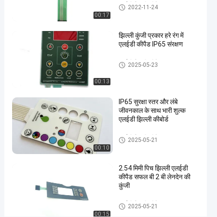
एलईडी झिल्ली कीपैड
2022-11-24
00:17
#
होम
झिल्ली कुंजी प्रकार हरे रंग में
ग्राफिक
एलईडी कीपैड IP65 संरक्षण
ओवरले
एलईडी झिल्ली कीपैड
झिल्ली
2025-05-23
#
00:13
आरएएल
रंग
IP65 सुरक्षा स्तर और लंबे
एलईडी
जीवनकाल के साथ भारी शुल्क
झिल्ली
एलईडी झिल्ली कीबोर्ड
कीपैड
#
एलईडी झिल्ली कीपैड
2025-05-21
00:10
3 एम
467
2.54 मिमी पिच झिल्ली एलईडी
चिपकने
कीपैड सफल बी 2 बी लेनदेन की
वाला
कुंजी
एलईडी
एलईडी झिल्ली कीपैड
2025-05-21
झिल्ली
00:15