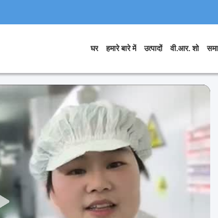
घर
हमारे बारे में
उत्पादों
वी.आर. शो
समा