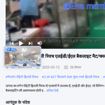
अनुकूलित पीईटी झिल्ली स्विच एलईडी/ईएल बैकलाइट मैट/च
पीईटी झिल्ली स्विच
2025-03-12
56 विचार
#
पैनटोन पीईटी झिल्ली स्विच
#
3 एम 467 चिपकने वाला गुंबद स्पर्श झिल्ली स्विच
#
उत्पाद का वर्णन:पीईटी झिल्ली स्विच दो प्रकारों में उपलब्ध है, एलईडी और ईएल, जो विभिन्न अ
बैकलाइटिंग की आवश्यकता होती ह...
अधिक देखें
आगंतुक के संदेश