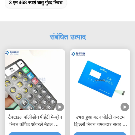
3 एम 468 स्पर्श धातु गुंबद स्विच
संबंधित उत्पाद
टैक्टाइल पॉलीडोन पीईटी मेम्ब्रेन
उभरा हुआ बटन पीईटी कस्टम
स्विच कीपैड ओवरले मेटल डोम
झिल्ली स्विच चमकदार सतह के
मेडिकल उपकरण
साथ