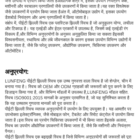
जैसे उत्पादों में प्रयोग किया जाता हैऔद्योगिक क्षेत्र में, इसका उपयोग नियंत्रण कक्ष,
मशीनरी और स्वचालन प्रणालियों जैसे उपकरणों में किया जाता है।यह रक्त विश्लेषक
जैसे उपकरणों में प्रयोग किया जाता हैअंत में, ऑटोमोबाइल उद्योग में, इसका उपयोग
डैशबोर्ड नियंत्रण और अन्य प्रणालियों में किया जाता है।
संक्षेप में, पीईटी झिल्ली स्विच एक प्लास्टिक झिल्ली स्विच है जो अनुकूलन योग्य, लचीला
और टिकाऊ है। यह एलईडी और ईएल प्रकारों में उपलब्ध है, जिसमें कई एलईडी रंग
विकल्प हैं,और विभिन्न अनुप्रयोगों के अनुरूप अनुकूलित किया जा सकता हैइसकी
विश्वसनीयता, स्थायित्व और लंबे जीवनकाल के कारण इसका उपयोग विभिन्न उद्योगों में
किया जाता है, जैसे कि घरेलू उपकरण, औद्योगिक उपकरण, चिकित्सा उपकरण और
ऑटोमोटिव।
अनुप्रयोग:
LUNFENG पीईटी झिल्ली स्विच एक उच्च गुणवत्ता वाला स्विच है जो शेन्ज़ेन, चीन में
बनाया गया है। स्विच को OEM और ODM ग्राहकों की जरूरतों को पूरा करने के लिए
डिज़ाइन किया गया है, और विभिन्न मॉडलों में उपलब्ध है,LUNFENG मॉडल सहित.
स्विच ISO9001:2015 मानकों के अनुसार प्रमाणित है, जो यह सुनिश्चित करता है
कि यह उच्चतम गुणवत्ता मानकों को पूरा करता है।
पीईटी झिल्ली स्विच व्यापक अनुप्रयोगों में उपयोग के लिए उपयुक्त है। यह आमतौर पर
उपभोक्ता इलेक्ट्रॉनिक्स, जैसे मोबाइल फोन, टैबलेट और रिमोट कंट्रोल में उपयोग किया
जाता है।इस स्विच का प्रयोग चिकित्सा उपकरणों में भी किया जाता हैइसके अलावा,
स्विच का उपयोग औद्योगिक उपकरणों में किया जाता है, जैसे कि मशीनरी और नियंत्रण
पैनल।
पीईटी झिल्ली स्विच एक बहुमुखी स्विच है जिसे विभिन्न अनुप्रयोगों की जरूरतों को पूरा