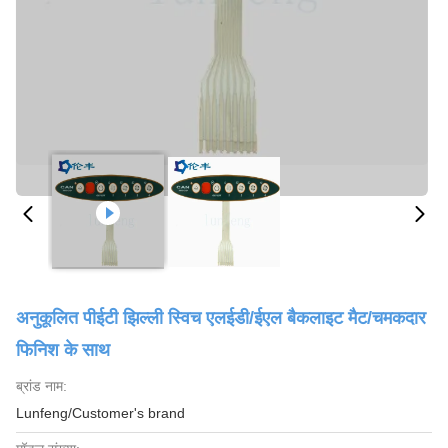
अनुकूलित पीईटी झिल्ली स्विच एलईडी/ईएल बैकलाइट मैट/चमकदार
फिनिश के साथ
ब्रांड नाम:
Lunfeng/Customer's brand