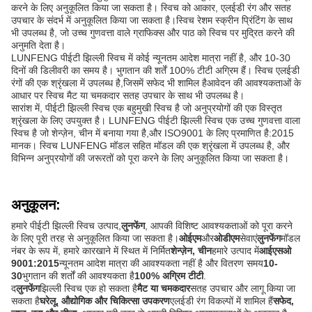
करने के लिए अनुकूलित किया जा सकता है। स्विच को आकार, एलईडी रंग और सतह
उपचार के संदर्भ में अनुकूलित किया जा सकता है।स्विच रेशम स्क्रीन प्रिंटिंग के साथ
भी उपलब्ध है, जो उच्च गुणवत्ता वाले ग्राफिक्स और पाठ को स्विच पर मुद्रित करने की
अनुमति देता है।
LUNFENG पीईटी झिल्ली स्विच में कोई न्यूनतम आदेश मात्रा नहीं है, और 10-30
दिनों की डिलीवरी का समय है। भुगतान की शर्तें 100% टीटी अग्रिम हैं। स्विच एलईडी
रंगों की एक श्रृंखला में उपलब्ध है,जिसमें सफेद भी शामिल हैआवेदन की आवश्यकताओं के
आधार पर स्विच मैट या चमकदार सतह उपचार के साथ भी उपलब्ध है।
सारांश में, पीईटी झिल्ली स्विच एक बहुमुखी स्विच है जो अनुप्रयोगों की एक विस्तृत
श्रृंखला के लिए उपयुक्त है। LUNFENG पीईटी झिल्ली स्विच एक उच्च गुणवत्ता वाला
स्विच है जो शेन्ज़ेन, चीन में बनाया गया है,और ISO9001 के लिए प्रमाणित है:2015
मानक। स्विच LUNFENG मॉडल सहित मॉडल की एक श्रृंखला में उपलब्ध है, और
विभिन्न अनुप्रयोगों की जरूरतों को पूरा करने के लिए अनुकूलित किया जा सकता है।
अनुकूलन:
हमारे पीईटी झिल्ली स्विच उत्पाद,
लुनफेंग
, आपकी विशिष्ट आवश्यकताओं को पूरा करने
के लिए पूरी तरह से अनुकूलित किया जा सकता है।
ओईएम
और
ओडीएम
सेवाएं
लुनफेंग
मॉडल
नंबर के रूप में, हमारे कारखाने में स्थित में निर्मित
शेन्ज़ेन, चीन
हमारे उत्पाद में
आईएसओ
9001:2015
न्यूनतम आदेश मात्रा की आवश्यकता नहीं है और वितरण समय
10-
30
भुगतान की शर्तों की आवश्यकता है
100% अग्रिम टीटी
.
द
लुनफेंग
झिल्ली स्विच एक हो सकता है
मैट या चमकदार
सतह उपचार और लागू किया जा
सकता है
घरेलू, औद्योगिक और चिकित्सा उपकरण
एलईडी रंग विकल्पों में शामिल हैं
सफेद,