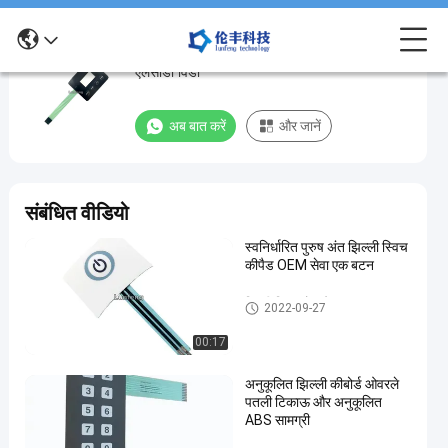
चमकदार सतह स्पर्श झिल्ली स्विच ओवरले पारदर्शी
चमकदार
एलसीडी विंडो
सतह
स्पर्श
अब बात करें
और जानें
झिल्ली
स्विच
ओवरले
संबंधित वीडियो
पारदर्शी
स्वनिर्धारित पुरुष अंत झिल्ली स्विच
एलसीडी
कीपैड OEM सेवा एक बटन
विंडो
झिल्ली स्विच ओवरले
2022-09-27
अब बात करें
झिल्ली
2022-
193
स्विच
00:17
09-27
विचार
ओवरले
साझा करना
अनुकूलित झिल्ली कीबोर्ड ओवरले
#
पतली टिकाऊ और अनुकूलित
ABS सामग्री
3M467
स्पर्श