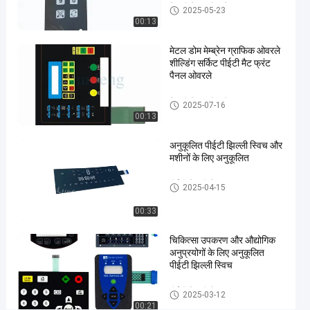
झिल्ली स्विच ओवरले
2025-05-23
गुंबद
00:13
बटन
#
मेटल डोम मेम्ब्रेन ग्राफिक ओवरले
3M467
शील्डिंग सर्किट पीईटी मैट फ्रंट
पैनल ओवरले
झिल्ली
स्विच
झिल्ली स्विच ओवरले
2025-07-16
ओवरले
00:13
#
RAL
अनुकूलित पीईटी झिल्ली स्विच और
रंग
मशीनों के लिए अनुकूलित
झिल्ली
पीईटी झिल्ली स्विच
2025-04-15
स्विच
ओवरले
00:33
च
म
चिकित्सा उपकरण और औद्योगिक
क
अनुप्रयोगों के लिए अनुकूलित
दा
पीईटी झिल्ली स्विच
र
स
पीईटी झिल्ली स्विच
2025-03-12
त
00:21