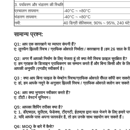
3. पर्यावरण और भंडारण की स्थिति
प्रचालन तापमान:
-40°C ~ +80°C
भंडारण तापमान:
-40°C ~ +80°C
नमी:
40 डिग्री सेल्सियस, 90% ~ 95%, 240 घंटे
सामान्य प्रश्न:
Q1: आप एक कारखाने या व्यापार कंपनी हैं?
ए: लुनफेंग झिल्ली स्विच / ग्राफिक ओवरले निर्माता / कारखाना है।हम 26 साल के लिए म
Q2: अगर मैं आपको निर्माण के लिए भेजता हूं तो क्या मेरी स्विच फ़ाइल सुरक्षित है?
ए: हम ग्राहक के डिजाइन प्राधिकरण का सम्मान करते हैं और बिना किसी और के लिए झ
आपकी अनुमति।एनडीए स्वीकार्य है।
Q3 : क्या आप बिना फाइल के मेम्ब्रेन स्विच/ग्राफिक ओवरले सैंपल कॉपी कर सकते 
ए: हां, हम आपके नमूने के अनुसार झिल्ली स्विच / ग्राफिक ओवरले क्लोन कर सकते 
Q4: आप क्या भुगतान स्वीकार करते हैं?
ए: टीटी / वेस्टर्न यूनियन।
Q5: आपका शिपिंग तरीका क्या है?
ए: 1. डीएचएल, यूपीएस, फेडेक्स, टीएनटी, ईएमएस द्वारा माल भेजने के लिए हमारे प
2. यदि आपके पास अपना फारवर्डर है, तो हम उनके साथ सहयोग कर सकते हैं।
Q6: MOQ के बारे में कैसे?