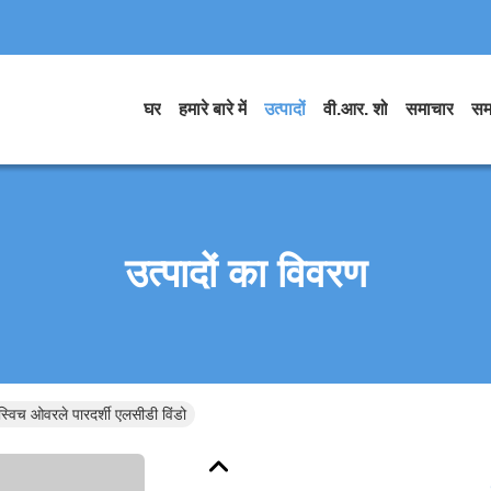
घर
हमारे बारे में
उत्पादों
वी.आर. शो
समाचार
सम
उत्पादों का विवरण
स्विच ओवरले पारदर्शी एलसीडी विंडो