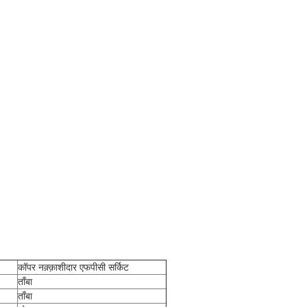
कॉपर नक़्क़ाशीदार एफपीसी सर्किट
ताँबा
ताँबा