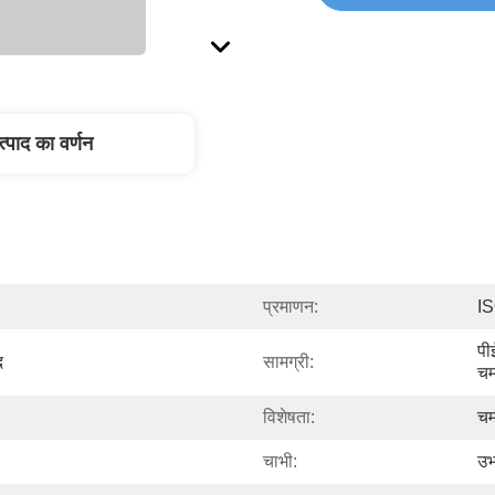
त्पाद का वर्णन
प्रमाणन:
I
पी
द
सामग्री:
चम
विशेषता:
चम
चाभी:
उभ