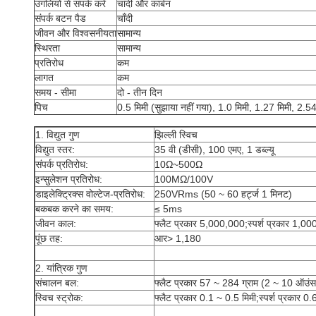
उंगलियों से संपर्क करें
चांदी और कार्बन
संपर्क बटन पैड
चाँदी
जीवन और विश्वसनीयता
सामान्य
स्थिरता
सामान्य
प्रतिरोध
कम
लागत
कम
समय - सीमा
दो - तीन दिन
पिच
0.5 मिमी (सुझाया नहीं गया), 1.0 मिमी, 1.27 मिमी, 2.54
1. विद्युत गुण
झिल्ली स्विच
विद्युत स्तर:
35 वी (डीसी), 100 एमए, 1 डब्ल्यू
संपर्क प्रतिरोध:
10Ω~500Ω
इन्सुलेशन प्रतिरोध:
100MΩ/100V
डाइलेक्ट्रिक्स वोल्टेज-प्रतिरोध:
250VRms (50 ~ 60 हर्ट्ज 1 मिनट)
बकबक करने का समय:
≤ 5ms
जीवन काल:
फ्लैट प्रकार 5,000,000;स्पर्श प्रकार 1,0
पूंछ तह:
आर> 1,180
2. यांत्रिक गुण
संचालन बल:
फ्लैट प्रकार 57 ~ 284 ग्राम (2 ~ 10 ऑउंस
स्विच स्ट्रोक:
फ्लैट प्रकार 0.1 ~ 0.5 मिमी;स्पर्श प्रकार 0.