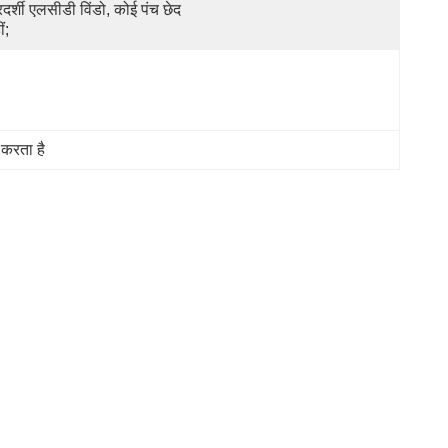
रदर्शी एलसीडी विंडो, कोई पंच छेद 
ं;
करता है