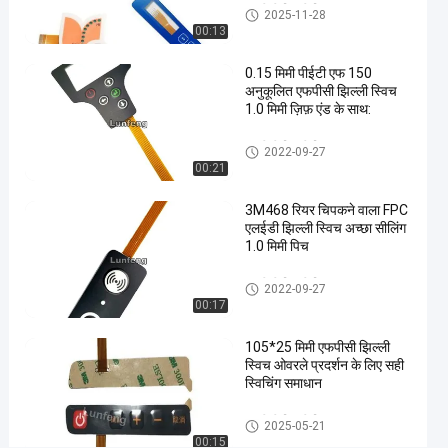
एफपीसी
एफपीसी झिल्ली स्विच
2025-11-28
झिल्ली
00:13
स्पर्श
0.15 मिमी पीईटी एफ 150
धातु
अनुकूलित एफपीसी झिल्ली स्विच
गुंबद
1.0 मिमी ज़िफ़ एंड के साथ:
स्विच
#
एफपीसी झिल्ली स्विच
2022-09-27
3 एम
00:21
467
3M468 रियर चिपकने वाला FPC
चिपकने
एलईडी झिल्ली स्विच अच्छा सीलिंग
वाला
1.0 मिमी पिच
स्पर्श
धातु
एफपीसी झिल्ली स्विच
2022-09-27
00:17
गुंबद
स्विच
105*25 मिमी एफपीसी झिल्ली
#
स्विच ओवरले प्रदर्शन के लिए सही
एल ई
स्विचिंग समाधान
डी
कस्टम
एफपीसी झिल्ली स्विच
2025-05-21
00:15
स्पर्श