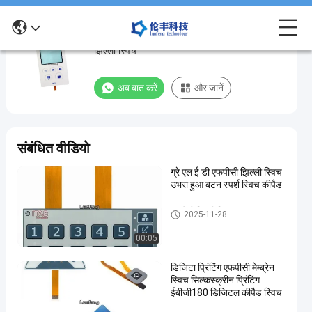
लचीले केबल के साथ इलेक्ट्रॉनिक्स अनुकूलित धातु डोम
लचीले
झिल्ली स्विच
केबल
के
अब बात करें
और जानें
साथ
इलेक्ट्रॉनिक्स
अनुकूलित
संबंधित वीडियो
धातु
ग्रे एल ई डी एफपीसी झिल्ली स्विच
डोम
उभरा हुआ बटन स्पर्श स्विच कीपैड
झिल्ली
स्विच
एफपीसी झिल्ली स्विच
2025-11-28
00:05
अब बात करें
एफपीसी
2022-
193
झिल्ली
09-27
विचार
डिजिटा प्रिंटिंग एफपीसी मेम्ब्रेन
स्विच
साझा करना
स्विच सिल्कस्क्रीन प्रिंटिंग
ईबीजी180 डिजिटल कीपैड स्विच
#