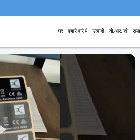
घर
हमारे बारे में
उत्पादों
वी.आर. शो
समा