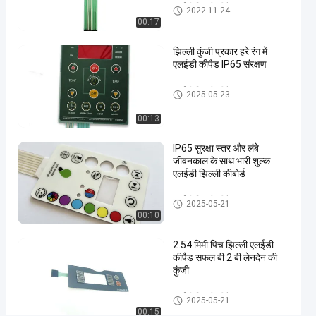
एलईडी झिल्ली कीपैड
2022-11-24
ओवरले
00:17
झिल्ली
#
झिल्ली कुंजी प्रकार हरे रंग में
आरएएल
एलईडी कीपैड IP65 संरक्षण
रंग
एलईडी झिल्ली कीपैड
2025-05-23
एलईडी
झिल्ली
00:13
कीपैड
#
IP65 सुरक्षा स्तर और लंबे
3 एम
जीवनकाल के साथ भारी शुल्क
एलईडी झिल्ली कीबोर्ड
467
चिपकने
एलईडी झिल्ली कीपैड
2025-05-21
वाला
00:10
एलईडी
झिल्ली
2.54 मिमी पिच झिल्ली एलईडी
कीपैड सफल बी 2 बी लेनदेन की
कीपैड
कुंजी
अ
नु
एलईडी झिल्ली कीपैड
2025-05-21
कू
00:15