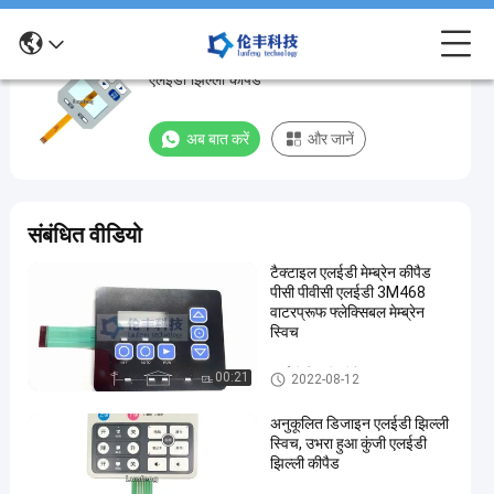
अनुकूलित डिजाइन एलईडी झिल्ली स्विच, एलजीएफ
अनुकूलित
एलईडी झिल्ली कीपैड
डिजाइन
एलईडी
अब बात करें
और जानें
झिल्ली
स्विच,
एलजीएफ
संबंधित वीडियो
एलईडी
टैक्टाइल एलईडी मेम्ब्रेन कीपैड
झिल्ली
पीसी पीवीसी एलईडी 3M468
कीपैड
वाटरप्रूफ फ्लेक्सिबल मेम्ब्रेन
स्विच
अब बात करें
एलईडी
2022-
402
एलईडी झिल्ली कीपैड
झिल्ली
00:21
2022-08-12
08-17
विचार
कीपैड
साझा करना
अनुकूलित डिजाइन एलईडी झिल्ली
#
स्विच, उभरा हुआ कुंजी एलईडी
झिल्ली कीपैड
होम
ग्राफिक