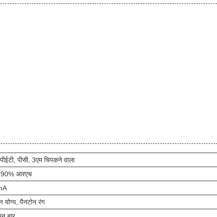
 पीईटी, पीसी, 3एम चिपकने वाला
 90% आरएच
mA
 योग्य, पैनटोन रंग
यन बार