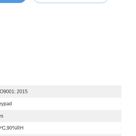
SO9001: 2015
eypad
es
0℃,90%RH