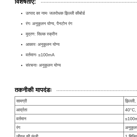
विशेषताएं:
उत्पाद का नामः जलरोधक झिल्ली कीबोर्ड
रंगः अनुकूलन योग्य, पैनटोन रंग
मुद्रण: सिल्क स्क्रीन
आकारः अनुकूलन योग्य
वर्तमानः ≤100mA
संरचनाः अनुकूलन योग्य
तकनीकी मापदंडः
सामग्री
झिल्ली,
आर्द्रता
40°C,
वर्तमान
≤100
रंग
अनुकूलन
जीवन की कुंजी
1 मिलि