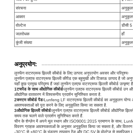
संरचना
अनुकूलन
आकार
अनुकूलन
वोल्टेज
डीसी 5 
जलरोधक
हाँ
कुंजी संख्या
अनुकूलन
अनुप्रयोग:
लुनफेंग वाटरप्रूफ झिल्ली कीबोर्ड के लिए उत्पाद अनुप्रयोग अवसर और परिदृश्यः
लुनफेंग एलएफ वाटरप्रूफ झिल्ली कीपैड एक बहुमुखी और टिकाऊ उत्पाद है जो अनुप्रयो
यहाँ कुछ प्रमुख परिदृश्य हैं जहां लुनफेंग एलएफ वाटरप्रूफ झिल्ली कीबोर्ड उत्कृष्ट है
1टचपैड के साथ औद्योगिक कीबोर्डः
लुनफेंग एलएफ वाटरप्रूफ झिल्ली कीबोर्ड उन 
औद्योगिक वातावरण में विश्वसनीय प्रदर्शन सुनिश्चित करता है.
2कस्टम कीबोर्ड पैडः
Lunfeng LF वाटरप्रूफ झिल्ली कीबोर्ड का अनुकूलन योग्य आ
आवश्यकताओं को पूरा करने के लिए अनुकूलित किया जा सकता है.
3औद्योगिक झिल्ली कीबोर्डः
लुनफेंग एलएफ वाटरप्रूफ झिल्ली कीबोर्ड औद्योगिक झिल्ली
समय तक चलने वाले प्रदर्शन सुनिश्चित करते हैं.
चीन के शेन्ज़ेन में अपने मूल स्थान और ISO9001:2015 प्रमाणन के साथ, Lunfeng
विवरण ग्राहक आवश्यकताओं के अनुसार अनुकूलित किया जा सकता है, और वितरण समय 
-30°C से +80°C के भंडारण तापमान रेंज और DC 5V के वोल्टेज से सुसज्जित,Lun