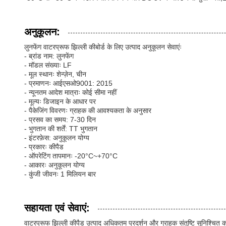
अनुकूलन:
लुनफेंग वाटरप्रूफ झिल्ली कीबोर्ड के लिए उत्पाद अनुकूलन सेवाएंः
- ब्रांड नाम: लुनफेंग
- मॉडल संख्याः LF
- मूल स्थानः शेन्ज़ेन, चीन
- प्रमाणनः आईएसओ9001: 2015
- न्यूनतम आदेश मात्राः कोई सीमा नहीं
- मूल्यः डिजाइन के आधार पर
- पैकेजिंग विवरणः ग्राहक की आवश्यकता के अनुसार
- प्रसव का समय: 7-30 दिन
- भुगतान की शर्तें: TT भुगतान
- इंटरफ़ेस: अनुकूलन योग्य
- प्रकारः कीपैड
- ऑपरेटिंग तापमानः -20°C~+70°C
- आकारः अनुकूलन योग्य
- कुंजी जीवनः 1 मिलियन बार
सहायता एवं सेवाएं:
वाटरप्रूफ झिल्ली कीपैड उत्पाद अधिकतम प्रदर्शन और ग्राहक संतुष्टि सुनिश्च