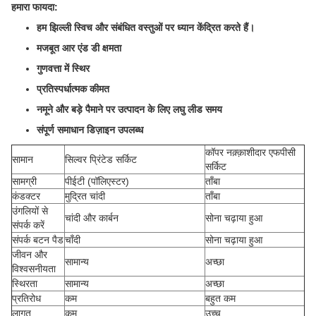
हमारा फायदा:
हम झिल्ली स्विच और संबंधित वस्तुओं पर ध्यान केंद्रित करते हैं।
मजबूत आर एंड डी क्षमता
गुणवत्ता में स्थिर
प्रतिस्पर्धात्मक कीमत
नमूने और बड़े पैमाने पर उत्पादन के लिए लघु लीड समय
संपूर्ण समाधान डिज़ाइन उपलब्ध
कॉपर नक़्क़ाशीदार एफपीसी
सामान
सिल्वर प्रिंटेड सर्किट
सर्किट
सामग्री
पीईटी (पॉलिएस्टर)
ताँबा
कंडक्टर
मुद्रित चांदी
ताँबा
उंगलियों से
चांदी और कार्बन
सोना चढ़ाया हुआ
संपर्क करें
संपर्क बटन पैड
चाँदी
सोना चढ़ाया हुआ
जीवन और
सामान्य
अच्छा
विश्वसनीयता
स्थिरता
सामान्य
अच्छा
प्रतिरोध
कम
बहुत कम
लागत
कम
उच्च