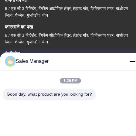
कंपनी का पता
6 / एफ सी 3 बिल्डिंग, हेंगफेंग औद्योगिक क्षेत्र, हेझोउ गांव, ज़िक्सियांग शहर, बाओ'एन
जिला, शेन्ज़ेन, गुआंग्डोंग, चीन
कारखाने का पता
6 / एफ सी 3 बिल्डिंग, हेंगफेंग औद्योगिक क्षेत्र, हेझोउ गांव, ज़िक्सियांग शहर, बाओ'एन
जिला, शेन्ज़ेन, गुआंग्डोंग, चीन
टेलीफोन
Sales Manager
86--13662697476
1:29 PM
Good day, what product are you looking for?
चीन अच्छी गुणवत्ता धातु गुंबद झिल्ली स्विच आपूर्तिकर्ता. कॉपीराइट © -2026
Shenzhen Lunfeng Technology Co., Ltd सभी अधिकार सुरक्षित हैं।
गोपनीयता नीति
|
साइटमैप