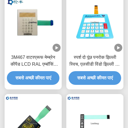
3M467 वाटरप्रूफ मेम्ब्रेन
स्पर्श दो पूंछ पनरोक झिल्ली
कीपैड LCD RAL एम्बॉसिंग
स्विच, एलसीडी विंडो झिल्ली टच
मेम्ब्रेन स्विच
स्विच
सबसे अच्छी कीमत पाएं
सबसे अच्छी कीमत पाएं