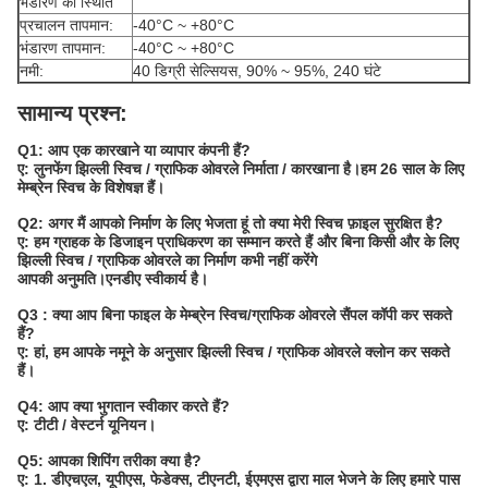
भंडारण की स्थिति
प्रचालन तापमान:
-40°C ~ +80°C
भंडारण तापमान:
-40°C ~ +80°C
नमी:
40 डिग्री सेल्सियस, 90% ~ 95%, 240 घंटे
सामान्य प्रश्न:
Q1: आप एक कारखाने या व्यापार कंपनी हैं?
ए: लुनफेंग झिल्ली स्विच / ग्राफिक ओवरले निर्माता / कारखाना है।हम 26 साल के लिए
मेम्ब्रेन स्विच के विशेषज्ञ हैं।
Q2: अगर मैं आपको निर्माण के लिए भेजता हूं तो क्या मेरी स्विच फ़ाइल सुरक्षित है?
ए: हम ग्राहक के डिजाइन प्राधिकरण का सम्मान करते हैं और बिना किसी और के लिए
झिल्ली स्विच / ग्राफिक ओवरले का निर्माण कभी नहीं करेंगे
आपकी अनुमति।एनडीए स्वीकार्य है।
Q3 : क्या आप बिना फाइल के मेम्ब्रेन स्विच/ग्राफिक ओवरले सैंपल कॉपी कर सकते
हैं?
ए: हां, हम आपके नमूने के अनुसार झिल्ली स्विच / ग्राफिक ओवरले क्लोन कर सकते
हैं।
Q4: आप क्या भुगतान स्वीकार करते हैं?
ए: टीटी / वेस्टर्न यूनियन।
Q5: आपका शिपिंग तरीका क्या है?
ए: 1. डीएचएल, यूपीएस, फेडेक्स, टीएनटी, ईएमएस द्वारा माल भेजने के लिए हमारे पास