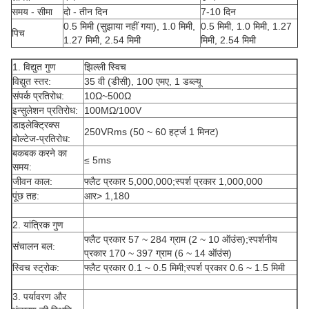
समय - सीमा
दो - तीन दिन
7-10 दिन
0.5 मिमी (सुझाया नहीं गया), 1.0 मिमी,
0.5 मिमी, 1.0 मिमी, 1.27
पिच
1.27 मिमी, 2.54 मिमी
मिमी, 2.54 मिमी
1. विद्युत गुण
झिल्ली स्विच
विद्युत स्तर:
35 वी (डीसी), 100 एमए, 1 डब्ल्यू
संपर्क प्रतिरोध:
10Ω~500Ω
इन्सुलेशन प्रतिरोध:
100MΩ/100V
डाइलेक्ट्रिक्स
250VRms (50 ~ 60 हर्ट्ज 1 मिनट)
वोल्टेज-प्रतिरोध:
बकबक करने का
≤ 5ms
समय:
जीवन काल:
फ्लैट प्रकार 5,000,000;स्पर्श प्रकार 1,000,000
पूंछ तह:
आर> 1,180
2. यांत्रिक गुण
फ्लैट प्रकार 57 ~ 284 ग्राम (2 ~ 10 ऑउंस);स्पर्शनीय
संचालन बल:
प्रकार 170 ~ 397 ग्राम (6 ~ 14 ऑउंस)
स्विच स्ट्रोक:
फ्लैट प्रकार 0.1 ~ 0.5 मिमी;स्पर्श प्रकार 0.6 ~ 1.5 मिमी
3. पर्यावरण और