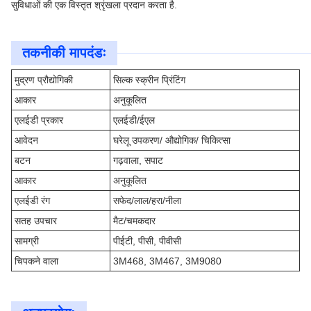
सुविधाओं की एक विस्तृत श्रृंखला प्रदान करता है.
तकनीकी मापदंडः
मुद्रण प्रौद्योगिकी
सिल्क स्क्रीन प्रिंटिंग
आकार
अनुकूलित
एलईडी प्रकार
एलईडी/ईएल
आवेदन
घरेलू उपकरण/ औद्योगिक/ चिकित्सा
बटन
गढ़वाला, सपाट
आकार
अनुकूलित
एलईडी रंग
सफेद/लाल/हरा/नीला
सतह उपचार
मैट/चमकदार
सामग्री
पीईटी, पीसी, पीवीसी
चिपकने वाला
3M468, 3M467, 3M9080