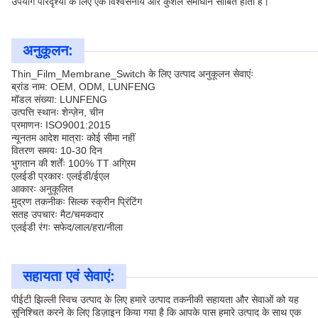
उपयोग परिदृश्यों के लिए एक विश्वसनीय और कुशल समाधान साबित होता है।
अनुकूलन:
Thin_Film_Membrane_Switch के लिए उत्पाद अनुकूलन सेवाएंः
ब्रांड नाम: OEM, ODM, LUNFENG
मॉडल संख्या: LUNFENG
उत्पत्ति स्थानः शेन्ज़ेन, चीन
प्रमाणनः ISO9001:2015
न्यूनतम आदेश मात्राः कोई सीमा नहीं
वितरण समयः 10-30 दिन
भुगतान की शर्तेंः 100% TT अग्रिम
एलईडी प्रकारः एलईडी/ईएल
आकारः अनुकूलित
मुद्रण तकनीकः सिल्क स्क्रीन प्रिंटिंग
सतह उपचारः मैट/चमकदार
एलईडी रंगः सफेद/लाल/हरा/नीला
सहायता एवं सेवाएं:
पीईटी झिल्ली स्विच उत्पाद के लिए हमारे उत्पाद तकनीकी सहायता और सेवाओं को यह
सुनिश्चित करने के लिए डिज़ाइन किया गया है कि आपके पास हमारे उत्पाद के साथ एक