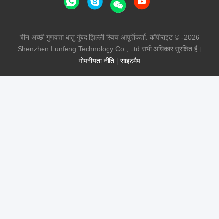
चीन अच्छी गुणवत्ता धातु गुंबद झिल्ली स्विच आपूर्तिकर्ता. कॉपीराइट © -2026
Shenzhen Lunfeng Technology Co., Ltd सभी अधिकार सुरक्षित हैं।
गोपनीयता नीति
|
साइटमैप