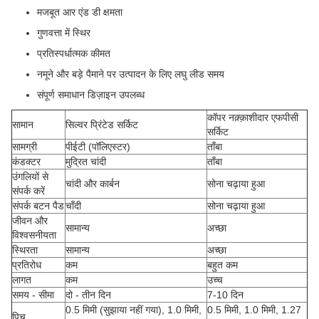
मजबूत आर एंड डी क्षमता
गुणवत्ता में स्थिर
प्रतिस्पर्धात्मक कीमत
नमूने और बड़े पैमाने पर उत्पादन के लिए लघु लीड समय
संपूर्ण समाधान डिज़ाइन उपलब्ध
कॉपर नक़्क़ाशीदार एफपीसी
सामान
सिल्वर प्रिंटेड सर्किट
सर्किट
सामग्री
पीईटी (पॉलिएस्टर)
ताँबा
कंडक्टर
मुद्रित चांदी
ताँबा
उंगलियों से
चांदी और कार्बन
सोना चढ़ाया हुआ
संपर्क करें
संपर्क बटन पैड
चाँदी
सोना चढ़ाया हुआ
जीवन और
सामान्य
अच्छा
विश्वसनीयता
स्थिरता
सामान्य
अच्छा
प्रतिरोध
कम
बहुत कम
लागत
कम
उच्च
समय - सीमा
दो - तीन दिन
7-10 दिन
0.5 मिमी (सुझाया नहीं गया), 1.0 मिमी,
0.5 मिमी, 1.0 मिमी, 1.27
पिच