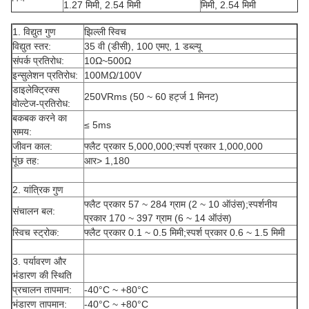
1.27 मिमी, 2.54 मिमी
मिमी, 2.54 मिमी
1. विद्युत गुण
झिल्ली स्विच
विद्युत स्तर:
35 वी (डीसी), 100 एमए, 1 डब्ल्यू
संपर्क प्रतिरोध:
10Ω~500Ω
इन्सुलेशन प्रतिरोध:
100MΩ/100V
डाइलेक्ट्रिक्स
250VRms (50 ~ 60 हर्ट्ज 1 मिनट)
वोल्टेज-प्रतिरोध:
बकबक करने का
≤ 5ms
समय:
जीवन काल:
फ्लैट प्रकार 5,000,000;स्पर्श प्रकार 1,000,000
पूंछ तह:
आर> 1,180
2. यांत्रिक गुण
फ्लैट प्रकार 57 ~ 284 ग्राम (2 ~ 10 ऑउंस);स्पर्शनीय
संचालन बल:
प्रकार 170 ~ 397 ग्राम (6 ~ 14 ऑउंस)
स्विच स्ट्रोक:
फ्लैट प्रकार 0.1 ~ 0.5 मिमी;स्पर्श प्रकार 0.6 ~ 1.5 मिमी
3. पर्यावरण और
भंडारण की स्थिति
प्रचालन तापमान:
-40°C ~ +80°C
भंडारण तापमान:
-40°C ~ +80°C