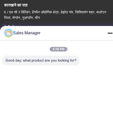
कारखाने का पता
6 / एफ सी 3 बिल्डिंग, हेंगफेंग औद्योगिक क्षेत्र, हेझोउ गांव, ज़िक्सियांग शहर, बाओ'एन
जिला, शेन्ज़ेन, गुआंग्डोंग, चीन
टेलीफोन
Sales Manager
86--13662697476
8:38 PM
Good day, what product are you looking for?
चीन अच्छी गुणवत्ता धातु गुंबद झिल्ली स्विच आपूर्तिकर्ता. कॉपीराइट © -2026
Shenzhen Lunfeng Technology Co., Ltd सभी अधिकार सुरक्षित हैं।
गोपनीयता नीति
|
साइटमैप