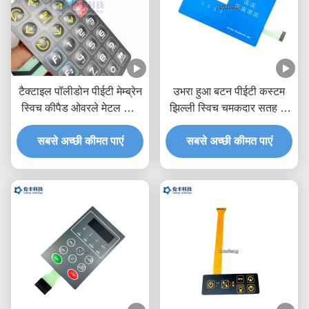
टैक्टाइल पॉलीडोन पीईटी मेम्ब्रेन
उभरा हुआ बटन पीईटी कस्टम
स्विच कीपैड ओवरले मेटल डोम
झिल्ली स्विच चमकदार सतह के
मेडिकल उपकरण
साथ
सबसे अच्छी कीमत पाएं
सबसे अच्छी कीमत पाएं