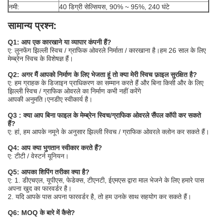
नमी:
40 डिग्री सेल्सियस, 90% ~ 95%, 240 घंटे
सामान्य प्रश्न:
Q1: आप एक कारखाने या व्यापार कंपनी हैं?
ए: लुनफेंग झिल्ली स्विच / ग्राफिक ओवरले निर्माता / कारखाना है।हम 26 साल के लिए
मेम्ब्रेन स्विच के विशेषज्ञ हैं।
Q2: अगर मैं आपको निर्माण के लिए भेजता हूं तो क्या मेरी स्विच फ़ाइल सुरक्षित है?
ए: हम ग्राहक के डिजाइन प्राधिकरण का सम्मान करते हैं और बिना किसी और के लिए
झिल्ली स्विच / ग्राफिक ओवरले का निर्माण कभी नहीं करेंगे
आपकी अनुमति।एनडीए स्वीकार्य है।
Q3 : क्या आप बिना फाइल के मेम्ब्रेन स्विच/ग्राफिक ओवरले सैंपल कॉपी कर सकते
हैं?
ए: हां, हम आपके नमूने के अनुसार झिल्ली स्विच / ग्राफिक ओवरले क्लोन कर सकते हैं।
Q4: आप क्या भुगतान स्वीकार करते हैं?
ए: टीटी / वेस्टर्न यूनियन।
Q5: आपका शिपिंग तरीका क्या है?
ए: 1. डीएचएल, यूपीएस, फेडेक्स, टीएनटी, ईएमएस द्वारा माल भेजने के लिए हमारे पास
अपना खुद का फारवर्डर है।
2. यदि आपके पास अपना फारवर्डर है, तो हम उनके साथ सहयोग कर सकते हैं।
Q6: MOQ के बारे में कैसे?