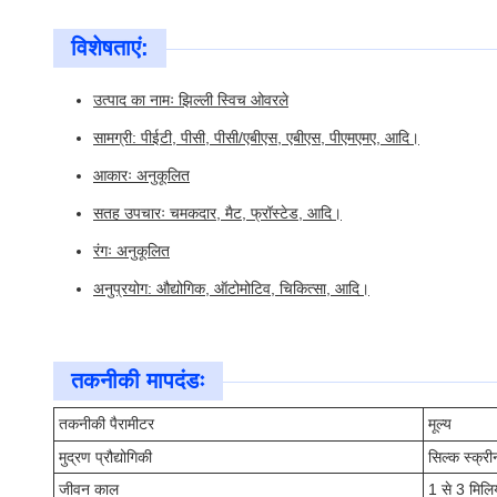
विशेषताएं:
उत्पाद का नामः झिल्ली स्विच ओवरले
सामग्री: पीईटी, पीसी, पीसी/एबीएस, एबीएस, पीएमएमए, आदि।
आकारः अनुकूलित
सतह उपचारः चमकदार, मैट, फ्रॉस्टेड, आदि।
रंगः अनुकूलित
अनुप्रयोग: औद्योगिक, ऑटोमोटिव, चिकित्सा, आदि।
तकनीकी मापदंडः
तकनीकी पैरामीटर
मूल्य
मुद्रण प्रौद्योगिकी
सिल्क स्क्री
जीवन काल
1 से 3 मिलि