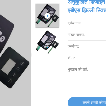
अनुकूलित डिजाइन 
एबीएस झिल्ली स्व
ब्रांड नाम:
मॉडल संख्या:
एमओक्यू:
कीमत:
भुगतान की शर्तें:
सबसे अच्छी कीमत