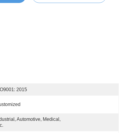
SO9001: 2015
ustomized
dustrial, Automotive, Medical, 
c.