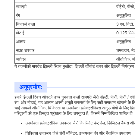
सामग्री
पीईटी, पीसी
रंग
अनुकूलित
चिपकने वाला
3 एम, निटो
मोटाई
0.125 मिमी
आकार
अनुकूलित
सतह उपचार
चमकदार, मैट
आवेदन
औद्योगिक, 
ये तकनीकी मापदंड झिल्ली स्विच मुखौटा, झिल्ली कीबोर्ड कवर और झिल्ली नियंत्रण ओ
अनुप्रयोग:
हमारे झिल्ली स्विच ओवरले उच्च गुणवत्ता वाली सामग्री जैसे पीईटी, पीसी, पीसी 
रंग, और मोटाई, यह आसान अपनी अनूठी जरूरतों के लिए सही समाधान खोजने के लि
चाहे आपको औद्योगिक, चिकित्सा या उपभोक्ता इलेक्ट्रॉनिक्स अनुप्रयोगों के लिए
परिदृश्यों की एक विस्तृत श्रृंखला के लिए उपयुक्त है, जिसमें निम्नलिखित शामिल हैंः
उपभोक्ता इलेक्ट्रॉनिक उपकरण जैसे कि रिमोट कंट्रोल, डिजिटल कैमरा
चिकित्सा उपकरण जैसे रोगी मॉनिटर, इन्फ्यूजन पंप और नैदानिक उपकरण