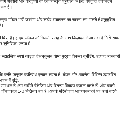
योग अवसरों और परिदृश्यों की एक विस्तृत श्रृंखला के लिए उपयुक्त हैउच्चतम
ाधान है।
रे एलएफ मॉडल भारी उपयोग और कठोर वातावरण का सामना कर सकते हैंअनुकूलित
है।
कदम सही फिट है।एलएफ मॉडल को चिकनी सतह के साथ डिज़ाइन किया गया है जिसे साफ
र सुनिश्चित करता है।
टाइलिश स्पर्श जोड़ता हैअनुकूलन योग्य मुद्रण विकल्प ब्रांडिंग, उत्पाद जानकारी
रति उत्कृष्ट प्रतिरोध प्रदान करता है, कंपन और आर्द्रता, विभिन्न ड्राइविंग
म में वृद्धि.
ाधान है।हम लचीले पैकेजिंग और वितरण विकल्प प्रदान करते हैं, और हमारी
र इसका जीवनकाल 1-3 मिलियन बार है।अपनी परियोजना आवश्यकताओं पर चर्चा करने