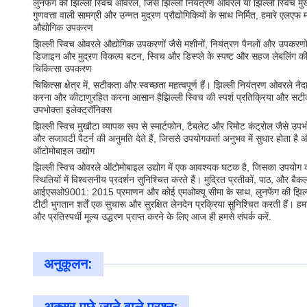
लुनफेंग की झिल्ली स्विच ओवरले, जिसे झिल्ली नियंत्रण ओवरले या झिल्ली स्विच मुख
गुणवत्ता वाली सामग्री और उन्नत मुद्रण प्रौद्योगिकियों के साथ निर्मित, हमारे एल
औद्योगिक उपकरण
झिल्ली स्विच ओवरले औद्योगिक उपकरणों जैसे मशीनों, नियंत्रण पैनलों और उपकर
डिजाइन और मुद्रण विकल्प बटन, स्विच और डिस्प्ले के स्पष्ट और सहज लेबलिंग 
चिकित्सा उपकरण
चिकित्सा क्षेत्र में, सटीकता और स्वच्छता महत्वपूर्ण हैं। झिल्ली नियंत्रण ओ
करना और कीटाणुरहित करना आसान हैझिल्ली स्विच की स्पर्श प्रतिक्रिया और सट
उपभोक्ता इलेक्ट्रॉनिक्स
झिल्ली स्विच मुखौटा व्यापक रूप से स्मार्टफोन, टैबलेट और रिमोट कंट्रोल जैसे उ
और सजावटी पैटर्न की अनुमति देते हैं, जिससे उपयोगकर्ता अनुभव में सुधार होता है
ऑटोमोबाइल उद्योग
झिल्ली स्विच ओवरले ऑटोमोबाइल उद्योग में एक आवश्यक घटक है, जिसका उपयोग कार डै
स्थितियों में विश्वसनीय प्रदर्शन सुनिश्चित करते हैं। मुद्रित प्रतीकों, पाठ, और बैक
आईएसओ9001: 2015 प्रमाणन और कोई एमओक्यू सीमा के साथ, लुनफेंग की झिल्ली स
टीटी भुगतान शर्तें एक सुचारू और सुरक्षित लेनदेन प्रक्रिया सुनिश्चित करती 
और प्रतिस्पर्धी मूल्य उद्धरण प्राप्त करने के लिए आज ही हमसे संपर्क करें.
अनुकूलन: