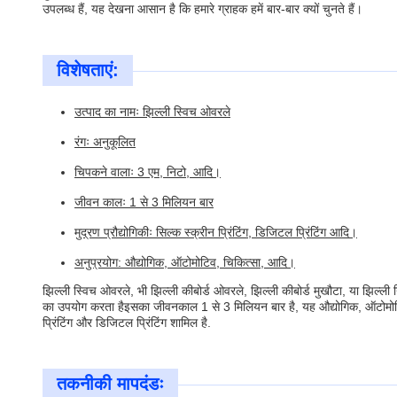
उपलब्ध हैं, यह देखना आसान है कि हमारे ग्राहक हमें बार-बार क्यों चुनते हैं।
विशेषताएं:
उत्पाद का नामः झिल्ली स्विच ओवरले
रंगः अनुकूलित
चिपकने वालाः 3 एम, निटो, आदि।
जीवन कालः 1 से 3 मिलियन बार
मुद्रण प्रौद्योगिकीः सिल्क स्क्रीन प्रिंटिंग, डिजिटल प्रिंटिंग आदि।
अनुप्रयोग: औद्योगिक, ऑटोमोटिव, चिकित्सा, आदि।
झिल्ली स्विच ओवरले, भी झिल्ली कीबोर्ड ओवरले, झिल्ली कीबोर्ड मुखौटा, या झिल्ल
का उपयोग करता हैइसका जीवनकाल 1 से 3 मिलियन बार है, यह औद्योगिक, ऑटोमोटिव, च
प्रिंटिंग और डिजिटल प्रिंटिंग शामिल है.
तकनीकी मापदंडः