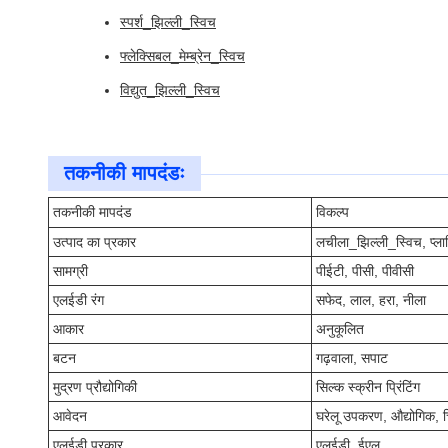
स्पर्श_झिल्ली_स्विच
फ्लेक्सिबल_मेम्ब्रेन_स्विच
विद्युत_झिल्ली_स्विच
तकनीकी मापदंडः
तकनीकी मापदंड
विकल्प
उत्पाद का प्रकार
लचीला_झिल्ली_स्विच, प्ला
सामग्री
पीईटी, पीसी, पीवीसी
एलईडी रंग
सफेद, लाल, हरा, नीला
आकार
अनुकूलित
बटन
गढ़वाला, सपाट
मुद्रण प्रौद्योगिकी
सिल्क स्क्रीन प्रिंटिंग
आवेदन
घरेलू उपकरण, औद्योगिक, च
एलईडी प्रकार
एलईडी, ईएल