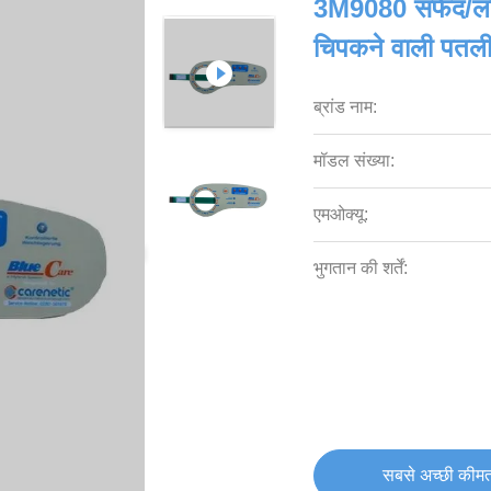
3M9080 सफेद/लाल/
चिपकने वाली पतली 
ब्रांड नाम:
मॉडल संख्या:
एमओक्यू:
भुगतान की शर्तें:
सबसे अच्छी कीमत