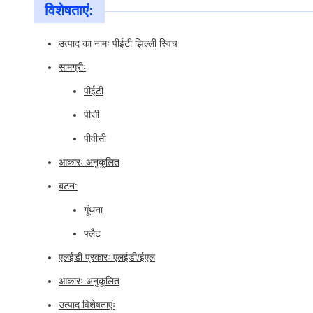
विशेषताएं:
उत्पाद का नामः पीईटी झिल्ली स्विच
सामग्रीः
पीईटी
पीसी
पीवीसी
आकारः अनुकूलित
बटन:
गूंथना
फ्लैट
एलईडी प्रकारः एलईडी/ईएल
आकारः अनुकूलित
उत्पाद विशेषताएंः