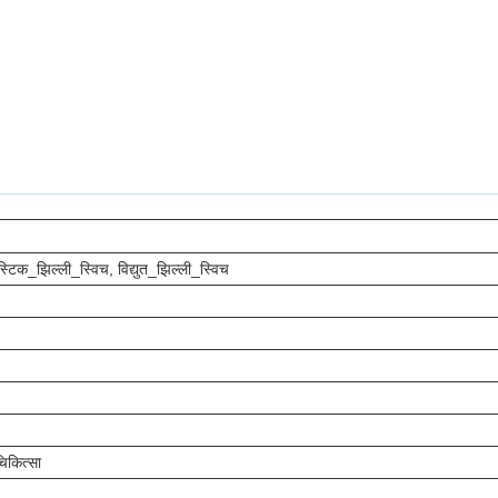
स्टिक_झिल्ली_स्विच, विद्युत_झिल्ली_स्विच
िकित्सा