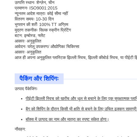
उत्पत्ति स्थानः शेन्ज़ेन, चीन
प्रमाणनः ISO9001:2015
न्यूनतम आदेश मात्राः कोई सीमा नहीं
वितरण समयः 10-30 दिन
भुगतान की शर्तेंः 100% TT अग्रिम
मुद्रण तकनीकः सिल्क स्क्रीन प्रिंटिंग
बटन: इम्बोस्ड, फ्लैट
आकारः अनुकूलित
आवेदनः घरेलू उपकरण/ औद्योगिक/ चिकित्सा
आकारः अनुकूलित
आज ही अपना अनुकूलित प्लास्टिक झिल्ली स्विच, झिल्ली कीबोर्ड स्विच, या पीईटी झिल्
पैकिंग और शिपिंगः
उत्पाद पैकेजिंगः
पीईटी झिल्ली स्विच को खरोंच और धूल से बचाने के लिए एक सुरक्षात्मक प्लास
बैग को शिपिंग के दौरान किसी भी क्षति से बचने के लिए उचित ढक्कन सामग्री
बॉक्स में उत्पाद का नाम और मात्रा का स्पष्ट संकेत होगा।
नौवहन: