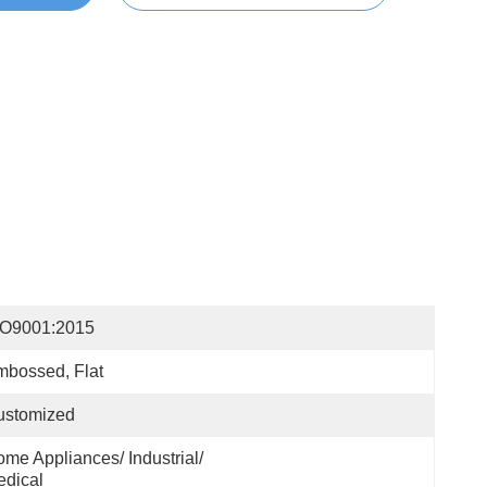
SO9001:2015
bossed, Flat
ustomized
me Appliances/ Industrial/ 
dical