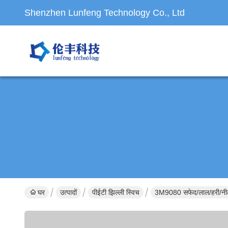
Shenzhen Lunfeng Technology Co., Ltd
घर
उत्पादों
पीईटी झिल्ली स्विच
3M9080 सफेद/लाल/हरी/नीली 