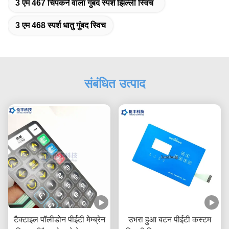
3 एम 467 चिपकने वाला गुंबद स्पर्श झिल्ली स्विच
3 एम 468 स्पर्श धातु गुंबद स्विच
संबंधित उत्पाद
टैक्टाइल पॉलीडोन पीईटी मेम्ब्रेन
उभरा हुआ बटन पीईटी कस्टम