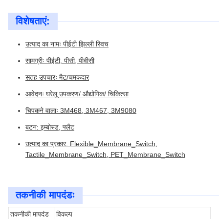
विशेषताएं:
उत्पाद का नामः पीईटी झिल्ली स्विच
सामग्रीः पीईटी, पीसी, पीवीसी
सतह उपचारः मैट/चमकदार
आवेदनः घरेलू उपकरण/ औद्योगिक/ चिकित्सा
चिपकने वालाः 3M468, 3M467, 3M9080
बटन: इम्बोस्ड, फ्लैट
उत्पाद का प्रकार: Flexible_Membrane_Switch,
Tactile_Membrane_Switch, PET_Membrane_Switch
तकनीकी मापदंडः
तकनीकी मापदंड
विकल्प