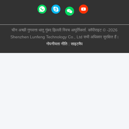
चीन अच्छी गुणवत्ता धातु गुंबद झिल्ली स्विच आपूर्तिकर्ता. कॉपीराइट © -2026
Shenzhen Lunfeng Technology Co., Ltd सभी अधिकार सुरक्षित हैं।
गोपनीयता नीति
|
साइटमैप