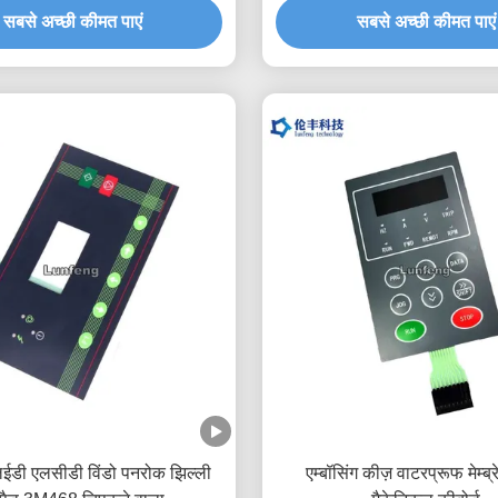
सबसे अच्छी कीमत पाएं
सबसे अच्छी कीमत पाएं
एलईडी एलसीडी विंडो पनरोक झिल्ली
एम्बॉसिंग कीज़ वाटरप्रूफ मेम्ब्