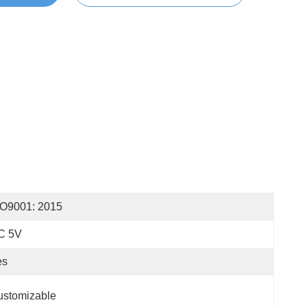
SO9001: 2015
C 5V
es
ustomizable