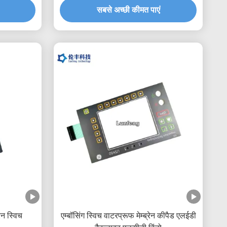
सबसे अच्छी कीमत पाएं
रेन स्विच
एम्बॉसिंग स्विच वाटरप्रूफ मेम्ब्रेन कीपैड एलईडी