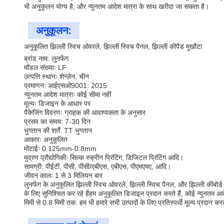
भी अनुकूलन योग्य है, और न्यूनतम आदेश मात्रा के साथ खरीदा जा सकता है।
अनुकूलन:
अनुकूलित झिल्ली स्विच ओवरले, झिल्ली स्विच पैनल, झिल्ली कीपैड मुखौटा
ब्रांड नाम: लुनफेंग
मॉडल संख्याः LF
उत्पत्ति स्थानः शेन्ज़ेन, चीन
प्रमाणनः आईएसओ9001: 2015
न्यूनतम आदेश मात्राः कोई सीमा नहीं
मूल्यः डिजाइन के आधार पर
पैकेजिंग विवरणः ग्राहक की आवश्यकता के अनुसार
प्रसव का समय: 7-30 दिन
भुगतान की शर्तें: TT भुगतान
आकारः अनुकूलित
मोटाईः 0.125mm-0.8mm
मुद्रण प्रौद्योगिकीः सिल्क स्क्रीन प्रिंटिंग, डिजिटल प्रिंटिंग आदि।
सामग्री: पीईटी, पीसी, पीसी/एबीएस, एबीएस, पीएमएमए, आदि।
जीवन कालः 1 से 3 मिलियन बार
लुनफेंग के अनुकूलित झिल्ली स्विच ओवरले, झिल्ली स्विच पैनल, और झिल्ली कीबोर्
के लिए सुनिश्चित कर रहे हैंहम अनुकूलित डिजाइन प्रदान करते हैं, कोई न्यूनतम आ
मिमी से 0.8 मिमी तक. हम भी हमारे सभी उत्पादों के लिए प्रतिस्पर्धी मूल्य प्रदान कर