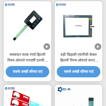
चमकदार सतह स्पर्श झिल्ली
बड़ी खिड़की एफपीसी केबल
स्विच ओवरले पारदर्शी एलसीडी
झिल्ली स्विच ओवरले कस्टम
विंडो
एलईडी एलजीएफ
सबसे अच्छी कीमत पाएं
सबसे अच्छी कीमत पाएं