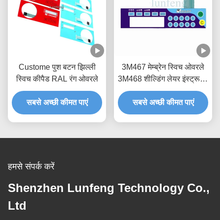
Custome पुश बटन झिल्ली
3M467 मेम्ब्रेन स्विच ओवरले
स्विच कीपैड RAL रंग ओवरले
3M468 शील्डिंग लेयर इंस्ट्रूमेंट
पैनल ओवरले
सबसे अच्छी कीमत पाएं
सबसे अच्छी कीमत पाएं
हमसे संपर्क करें
Shenzhen Lunfeng Technology Co.,
Ltd