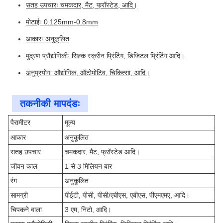
सतह उपचारः चमकदार, मैट, फ्रॉस्टेड, आदि।
मोटाईः 0.125mm-0.8mm
आकारः अनुकूलित
मुद्रण प्रौद्योगिकीः सिल्क स्क्रीन प्रिंटिंग, डिजिटल प्रिंटिंग आदि।
अनुप्रयोग: औद्योगिक, ऑटोमोटिव, चिकित्सा, आदि।
तकनीकी मापदंडः
पैरामीटर
मूल्य
आकार
अनुकूलित
सतह उपचार
चमकदार, मैट, फ्रॉस्टेड आदि।
जीवन काल
1 से 3 मिलियन बार
रंग
अनुकूलित
सामग्री
पीईटी, पीसी, पीसी/एबीएस, एबीएस, पीएमएमए, आदि।
चिपकने वाला
3 एम, निटो, आदि।