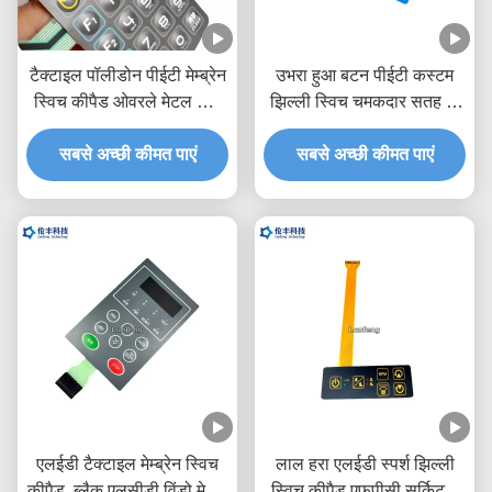
टैक्टाइल पॉलीडोन पीईटी मेम्ब्रेन
उभरा हुआ बटन पीईटी कस्टम
स्विच कीपैड ओवरले मेटल डोम
झिल्ली स्विच चमकदार सतह के
मेडिकल उपकरण
साथ
सबसे अच्छी कीमत पाएं
सबसे अच्छी कीमत पाएं
एलईडी टैक्टाइल मेम्ब्रेन स्विच
लाल हरा एलईडी स्पर्श झिल्ली
कीपैड, ब्लैक एलसीडी विंडो मेटल
स्विच कीपैड एफपीसी सर्किट 3