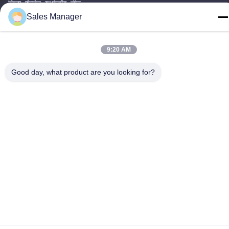
जिला, शेन्ज़ेन, गुआंग्डोंग, चीन
Sales Manager
टेलीफोन
86--13662697476
9:20 AM
Good day, what product are you looking for?
चीन अच्छी गुणवत्ता धातु गुंबद झिल्ली स्विच आपूर्तिकर्ता. कॉपीराइट © -2026
Shenzhen Lunfeng Technology Co., Ltd सभी अधिकार सुरक्षित हैं।
गोपनीयता नीति
|
साइटमैप