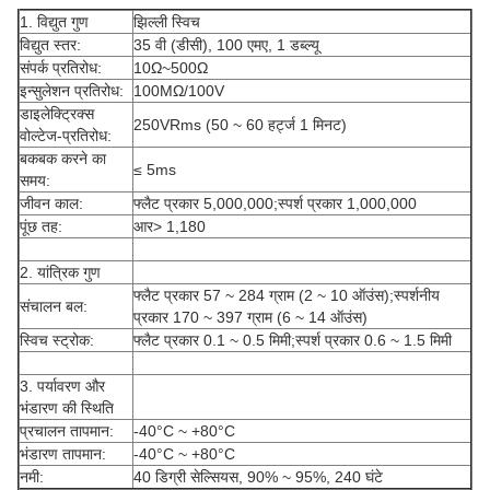
1. विद्युत गुण
झिल्ली स्विच
विद्युत स्तर:
35 वी (डीसी), 100 एमए, 1 डब्ल्यू
संपर्क प्रतिरोध:
10Ω~500Ω
इन्सुलेशन प्रतिरोध:
100MΩ/100V
डाइलेक्ट्रिक्स
250VRms (50 ~ 60 हर्ट्ज 1 मिनट)
वोल्टेज-प्रतिरोध:
बकबक करने का
≤ 5ms
समय:
जीवन काल:
फ्लैट प्रकार 5,000,000;स्पर्श प्रकार 1,000,000
पूंछ तह:
आर> 1,180
2. यांत्रिक गुण
फ्लैट प्रकार 57 ~ 284 ग्राम (2 ~ 10 ऑउंस);स्पर्शनीय
संचालन बल:
प्रकार 170 ~ 397 ग्राम (6 ~ 14 ऑउंस)
स्विच स्ट्रोक:
फ्लैट प्रकार 0.1 ~ 0.5 मिमी;स्पर्श प्रकार 0.6 ~ 1.5 मिमी
3. पर्यावरण और
भंडारण की स्थिति
प्रचालन तापमान:
-40°C ~ +80°C
भंडारण तापमान:
-40°C ~ +80°C
नमी:
40 डिग्री सेल्सियस, 90% ~ 95%, 240 घंटे