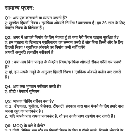
सामान्य प्रश्न:
Q1: आप एक कारखाने या व्यापार कंपनी हैं?
ए: लुनफेंग झिल्ली स्विच / ग्राफिक ओवरले निर्माता / कारखाना है।हम 26 साल के लिए
मेम्ब्रेन स्विच के विशेषज्ञ हैं।
Q2: अगर मैं आपको निर्माण के लिए भेजता हूं तो क्या मेरी स्विच फ़ाइल सुरक्षित है?
ए: हम ग्राहक के डिजाइन प्राधिकरण का सम्मान करते हैं और बिना किसी और के लिए
झिल्ली स्विच / ग्राफिक ओवरले का निर्माण कभी नहीं करेंगे
आपकी अनुमति।एनडीए स्वीकार्य है।
Q3 : क्या आप बिना फाइल के मेम्ब्रेन स्विच/ग्राफिक ओवरले सैंपल कॉपी कर सकते
हैं?
ए: हां, हम आपके नमूने के अनुसार झिल्ली स्विच / ग्राफिक ओवरले क्लोन कर सकते
हैं।
Q4: आप क्या भुगतान स्वीकार करते हैं?
ए: टीटी / वेस्टर्न यूनियन।
Q5: आपका शिपिंग तरीका क्या है?
ए: 1. डीएचएल, यूपीएस, फेडेक्स, टीएनटी, ईएमएस द्वारा माल भेजने के लिए हमारे पास
अपना खुद का फारवर्डर है।
2. यदि आपके पास अपना फारवर्डर है, तो हम उनके साथ सहयोग कर सकते हैं।
Q6: MOQ के बारे में कैसे?
ए: 1 पीसी, लेकिन आम तौर पर झिल्ली स्विच के लिए 5 पीसी नमूने, झिल्ली ओवरले के