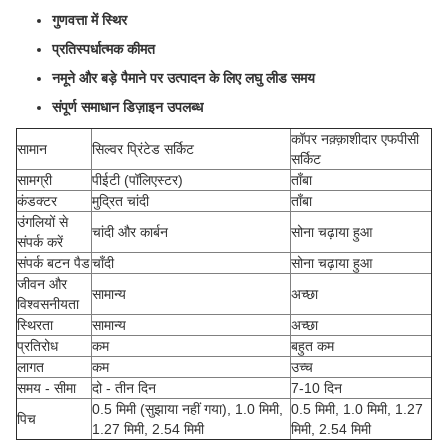
गुणवत्ता में स्थिर
प्रतिस्पर्धात्मक कीमत
नमूने और बड़े पैमाने पर उत्पादन के लिए लघु लीड समय
संपूर्ण समाधान डिज़ाइन उपलब्ध
कॉपर नक़्क़ाशीदार एफपीसी
सामान
सिल्वर प्रिंटेड सर्किट
सर्किट
सामग्री
पीईटी (पॉलिएस्टर)
ताँबा
कंडक्टर
मुद्रित चांदी
ताँबा
उंगलियों से
चांदी और कार्बन
सोना चढ़ाया हुआ
संपर्क करें
संपर्क बटन पैड
चाँदी
सोना चढ़ाया हुआ
जीवन और
सामान्य
अच्छा
विश्वसनीयता
स्थिरता
सामान्य
अच्छा
प्रतिरोध
कम
बहुत कम
लागत
कम
उच्च
समय - सीमा
दो - तीन दिन
7-10 दिन
0.5 मिमी (सुझाया नहीं गया), 1.0 मिमी,
0.5 मिमी, 1.0 मिमी, 1.27
पिच
1.27 मिमी, 2.54 मिमी
मिमी, 2.54 मिमी