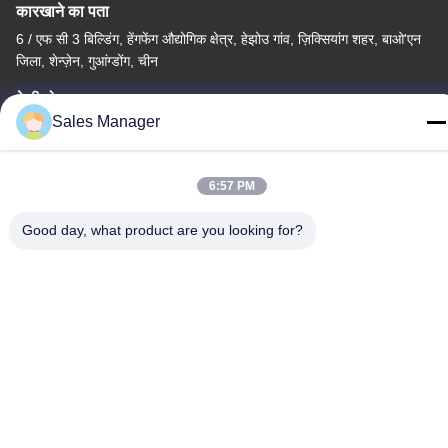
कारखाने का पता
6 / एफ सी 3 बिल्डिंग, हेंगफेंग औद्योगिक क्षेत्र, हेझोउ गांव, ज़िक्सियांग शहर, बाओ'एन
जिला, शेन्ज़ेन, गुआंग्डोंग, चीन
टेलीफोन
Sales Manager
86--13662697476
6:57 PM
Good day, what product are you looking for?
चीन अच्छी गुणवत्ता धातु गुंबद झिल्ली स्विच आपूर्तिकर्ता. कॉपीराइट © -2026
Shenzhen Lunfeng Technology Co., Ltd सभी अधिकार सुरक्षित हैं।
गोपनीयता नीति
|
साइटमैप