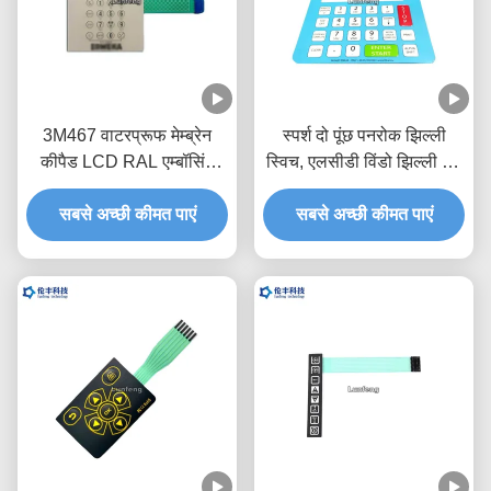
3M467 वाटरप्रूफ मेम्ब्रेन
स्पर्श दो पूंछ पनरोक झिल्ली
कीपैड LCD RAL एम्बॉसिंग
स्विच, एलसीडी विंडो झिल्ली टच
मेम्ब्रेन स्विच
स्विच
सबसे अच्छी कीमत पाएं
सबसे अच्छी कीमत पाएं