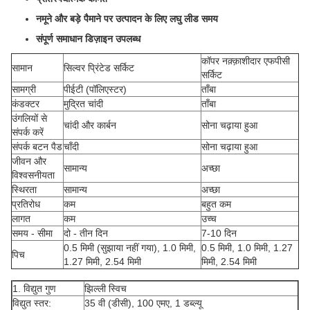
नमूने और बड़े पैमाने पर उत्पादन के लिए लघु लीड समय
संपूर्ण समाधान डिज़ाइन उपलब्ध
कॉपर नक़्क़ाशीदार एफपीसी
सामान
सिल्वर प्रिंटेड सर्किट
सर्किट
सामग्री
पीईटी (पॉलिएस्टर)
ताँबा
कंडक्टर
मुद्रित चांदी
ताँबा
उंगलियों से
चांदी और कार्बन
सोना चढ़ाया हुआ
संपर्क करें
संपर्क बटन पैड
चाँदी
सोना चढ़ाया हुआ
जीवन और
सामान्य
अच्छा
विश्वसनीयता
स्थिरता
सामान्य
अच्छा
प्रतिरोध
कम
बहुत कम
लागत
कम
उच्च
समय - सीमा
दो - तीन दिन
7-10 दिन
0.5 मिमी (सुझाया नहीं गया), 1.0 मिमी,
0.5 मिमी, 1.0 मिमी, 1.27
पिच
1.27 मिमी, 2.54 मिमी
मिमी, 2.54 मिमी
1. विद्युत गुण
झिल्ली स्विच
विद्युत स्तर:
35 वी (डीसी), 100 एमए, 1 डब्ल्यू