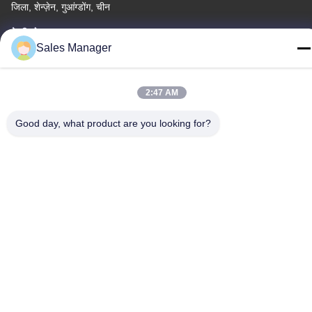
जिला, शेन्ज़ेन, गुआंग्डोंग, चीन
टेलीफोन
Sales Manager
86--13662697476
2:47 AM
Good day, what product are you looking for?
चीन अच्छी गुणवत्ता धातु गुंबद झिल्ली स्विच आपूर्तिकर्ता. कॉपीराइट © -2026
Shenzhen Lunfeng Technology Co., Ltd सभी अधिकार सुरक्षित हैं।
गोपनीयता नीति
|
साइटमैप