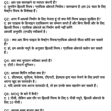
Q1: आप एक कारखाने या व्यापार कंपनी हैं?
ए: लुनफेंग झिल्ली स्विच / ग्राफिक ओवरले निर्माता / कारखाना है।हम 26 साल के लिए
मेम्ब्रेन स्विच के विशेषज्ञ हैं।
Q2: अगर मैं आपको निर्माण के लिए भेजता हूं तो क्या मेरी स्विच फ़ाइल सुरक्षित है?
ए: हम ग्राहक के डिजाइन प्राधिकरण का सम्मान करते हैं और बिना किसी और के लिए
झिल्ली स्विच / ग्राफिक ओवरले का निर्माण कभी नहीं करेंगे
आपकी अनुमति।एनडीए स्वीकार्य है।
Q3 : क्या आप बिना फाइल के मेम्ब्रेन स्विच/ग्राफिक ओवरले सैंपल कॉपी कर सकते
हैं?
ए: हां, हम आपके नमूने के अनुसार झिल्ली स्विच / ग्राफिक ओवरले क्लोन कर सकते
हैं।
Q4: आप क्या भुगतान स्वीकार करते हैं?
ए: टीटी / वेस्टर्न यूनियन।
Q5: आपका शिपिंग तरीका क्या है?
ए: 1. डीएचएल, यूपीएस, फेडेक्स, टीएनटी, ईएमएस द्वारा माल भेजने के लिए हमारे पास
अपना खुद का फारवर्डर है।
2. यदि आपके पास अपना फारवर्डर है, तो हम उनके साथ सहयोग कर सकते हैं।
Q6: MOQ के बारे में कैसे?
ए: 1 पीसी, लेकिन आम तौर पर झिल्ली स्विच के लिए 5 पीसी नमूने, झिल्ली ओवरले के
लिए 10 पीसी।
Q7: आपका मुख्य बाजार क्या है?