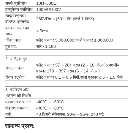
संपर्क प्रतिरोध:
10Ω~500Ω
इन्सुलेशन प्रतिरोध:
100MΩ/100V
डाइलेक्ट्रिक्स
250VRms (50 ~ 60 हर्ट्ज 1 मिनट)
वोल्टेज-प्रतिरोध:
बकबक करने का
≤ 5ms
समय:
जीवन काल:
फ्लैट प्रकार 5,000,000;स्पर्श प्रकार 1,000,000
पूंछ तह:
आर> 1,180
2. यांत्रिक गुण
फ्लैट प्रकार 57 ~ 284 ग्राम (2 ~ 10 ऑउंस);स्पर्शनीय
संचालन बल:
प्रकार 170 ~ 397 ग्राम (6 ~ 14 ऑउंस)
स्विच स्ट्रोक:
फ्लैट प्रकार 0.1 ~ 0.5 मिमी;स्पर्श प्रकार 0.6 ~ 1.5 मिमी
3. पर्यावरण और
भंडारण की स्थिति
प्रचालन तापमान:
-40°C ~ +80°C
भंडारण तापमान:
-40°C ~ +80°C
नमी:
40 डिग्री सेल्सियस, 90% ~ 95%, 240 घंटे
सामान्य प्रश्न: