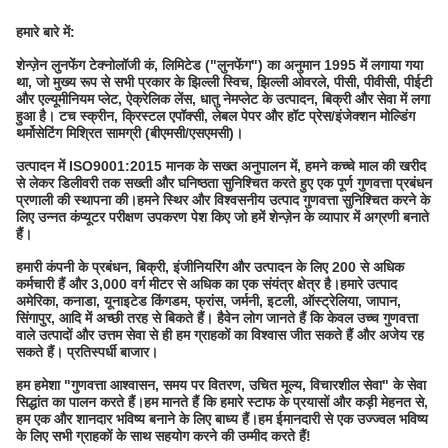
हमारे बारे में:
शेन्ज़ेन लुनफेंग टेक्नोलॉजी कं, लिमिटेड ("लुनफेंग") का अनुमान 1995 में लगाया गया
था, जो मुख्य रूप से सभी प्रकार के झिल्ली स्विच, झिल्ली ओवरले, पीसी, पीवीसी, पीईटी
और एल्यूमीनियम प्लेट, ऐक्रेलिक लेंस, धातु नेमप्लेट के उत्पादन, बिक्री और सेवा में लगा
हुआ है। टच स्क्रीन, क्रिस्टल एपॉक्सी, लेबल पेपर और हॉट प्रेस/इंजेक्शन मोल्डिंग
थर्मोसेटिंग मिश्रित सामग्री (बीएमसी/एसएमसी)।
उत्पादन में ISO9001:2015 मानक के सख्त अनुपालन में, हमने कच्चे माल की खरीद
से लेकर डिलीवरी तक सख्ती और घनिष्ठता सुनिश्चित करते हुए एक पूर्ण गुणवत्ता प्रबंधन
प्रणाली की स्थापना की।हमने स्थिर और विश्वसनीय उत्पाद गुणवत्ता सुनिश्चित करने के
लिए उन्नत कंप्यूटर परीक्षण उपकरण पेश किए जो हमें शेन्ज़ेन के व्यापार में अग्रणी बनाते
हैं।
हमारी कंपनी के प्रबंधन, बिक्री, इंजीनियरिंग और उत्पादन के लिए 200 से अधिक
कर्मचारी हैं और 3,000 वर्ग मीटर से अधिक का एक संयंत्र क्षेत्र है।हमारे उत्पाद
अमेरिका, कनाडा, यूनाइटेड किंगडम, फ्रांस, जर्मनी, इटली, ऑस्ट्रेलिया, जापान,
सिंगापुर, आदि में अच्छी तरह से बिकते हैं। हैवेन लोग जानते हैं कि केवल उच्च गुणवत्ता
वाले उत्पादों और उत्तम सेवा से ही हम ग्राहकों का विश्वास जीत सकते हैं और अजेय रह
सकते हैं। प्रतिस्पर्धी बाजार।
हम हमेशा "गुणवत्ता आश्वासन, समय पर वितरण, उचित मूल्य, विचारशील सेवा" के सेवा
सिद्धांत का पालन करते हैं।हम मानते हैं कि हमारे स्टाफ के प्रयासों और कड़ी मेहनत से,
हम एक और शानदार भविष्य बनाने के लिए बाध्य हैं।हम ईमानदारी से एक उज्ज्वल भविष्य
के लिए सभी ग्राहकों के साथ सहयोग करने की उम्मीद करते हैं!