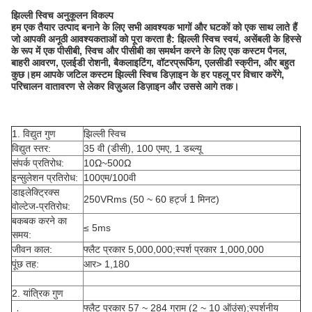
झिल्ली स्विच अनुकूलन विकल्प
हम एक तैयार उत्पाद बनाने के लिए सभी आवश्यक भागों और घटकों को एक साथ लाते हैं
जो आपकी अनूठी आवश्यकताओं को पूरा करता है: झिल्ली स्विच स्वयं, असेंबली के हिस्से
के रूप में एक पीसीबी, स्विच और पीसीबी का समर्थन करने के लिए एक कस्टम पैनल,
बाहरी आवरण, एलईडी रोशनी, बैकलाइटिंग, वॉटरप्रूफिंग, एलसीडी स्क्रीन, और बहुत
कुछ।हम आपके जटिल कस्टम झिल्ली स्विच डिज़ाइन के हर पहलू पर विचार करेंगे,
परिचालन वातावरण से लेकर विज़ुअल डिज़ाइन और उससे आगे तक।
1. विद्युत गुण
झिल्ली स्विच
विद्युत स्तर:
35 वी (डीसी), 100 एमए, 1 डब्ल्यू
संपर्क प्रतिरोध:
10Ω~500Ω
इन्सुलेशन प्रतिरोध:
100एम/100वी
डाइलेक्ट्रिक्स
250VRms (50 ~ 60 हर्ट्ज 1 मिनट)
वोल्टेज-प्रतिरोध:
बकबक करने का
≤ 5ms
समय:
जीवन काल:
फ्लैट प्रकार 5,000,000;स्पर्श प्रकार 1,000,000
पूंछ तह:
आर> 1,180
2. यांत्रिक गुण
फ्लैट प्रकार 57 ~ 284 ग्राम (2 ~ 10 ऑउंस);स्पर्शनीय