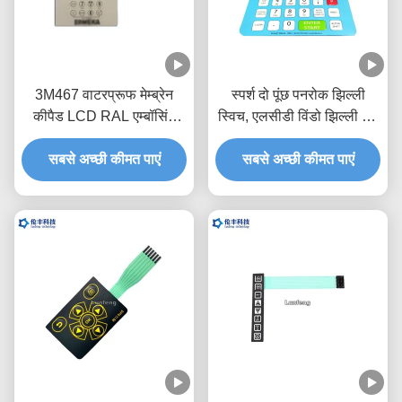
3M467 वाटरप्रूफ मेम्ब्रेन
स्पर्श दो पूंछ पनरोक झिल्ली
कीपैड LCD RAL एम्बॉसिंग
स्विच, एलसीडी विंडो झिल्ली टच
मेम्ब्रेन स्विच
स्विच
सबसे अच्छी कीमत पाएं
सबसे अच्छी कीमत पाएं