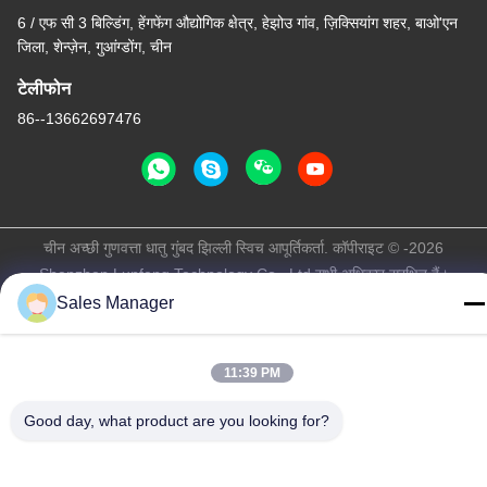
6 / एफ सी 3 बिल्डिंग, हेंगफेंग औद्योगिक क्षेत्र, हेझोउ गांव, ज़िक्सियांग शहर, बाओ'एन
जिला, शेन्ज़ेन, गुआंग्डोंग, चीन
टेलीफोन
86--13662697476
चीन अच्छी गुणवत्ता धातु गुंबद झिल्ली स्विच आपूर्तिकर्ता. कॉपीराइट © -2026
Shenzhen Lunfeng Technology Co., Ltd सभी अधिकार सुरक्षित हैं।
गोपनीयता नीति
|
साइटमैप
Sales Manager
11:39 PM
Good day, what product are you looking for?