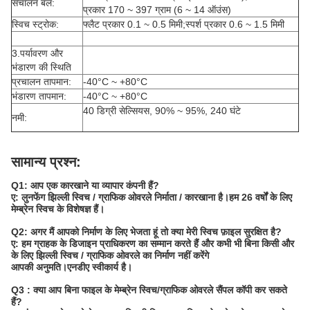
संचालन बल:
प्रकार 170 ~ 397 ग्राम (6 ~ 14 ऑउंस)
स्विच स्ट्रोक:
फ्लैट प्रकार 0.1 ~ 0.5 मिमी;स्पर्श प्रकार 0.6 ~ 1.5 मिमी
3.पर्यावरण और
भंडारण की स्थिति
प्रचालन तापमान:
-40°C ~ +80°C
भंडारण तापमान:
-40°C ~ +80°C
40 डिग्री सेल्सियस, 90% ~ 95%, 240 घंटे
नमी:
सामान्य प्रश्न:
Q1: आप एक कारखाने या व्यापार कंपनी हैं?
ए: लुनफेंग झिल्ली स्विच / ग्राफिक ओवरले निर्माता / कारखाना है।हम 26 वर्षों के लिए
मेम्ब्रेन स्विच के विशेषज्ञ हैं।
Q2: अगर मैं आपको निर्माण के लिए भेजता हूं तो क्या मेरी स्विच फ़ाइल सुरक्षित है?
ए: हम ग्राहक के डिजाइन प्राधिकरण का सम्मान करते हैं और कभी भी बिना किसी और
के लिए झिल्ली स्विच / ग्राफिक ओवरले का निर्माण नहीं करेंगे
आपकी अनुमति।एनडीए स्वीकार्य है।
Q3 : क्या आप बिना फाइल के मेम्ब्रेन स्विच/ग्राफिक ओवरले सैंपल कॉपी कर सकते
हैं?