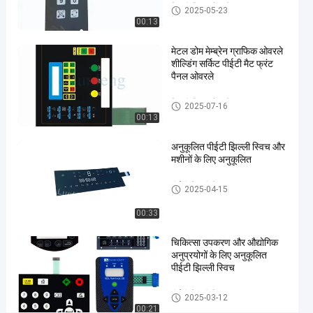
झिल्ली स्विच ओवरले
2025-05-23
00:13
#
3M467
मेटल डोम मेम्ब्रेन ग्राफिक ओवरले
स्पर्श
शील्डिंग सर्किट पीईटी मैट फ्रंट
गुंबद
पैनल ओवरले
बटन
#
झिल्ली स्विच ओवरले
2025-07-16
00:13
3M467
झिल्ली
अनुकूलित पीईटी झिल्ली स्विच और
स्विच
मशीनों के लिए अनुकूलित
ओवरले
#
पीईटी झिल्ली स्विच
2025-04-15
RAL
00:33
रंग
झिल्ली
चिकित्सा उपकरण और औद्योगिक
स्विच
अनुप्रयोगों के लिए अनुकूलित
ओवरले
पीईटी झिल्ली स्विच
उ
पीईटी झिल्ली स्विच
त्पा
2025-03-12
00:21
द