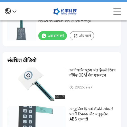
औद्योगिक झिल्ली कीबोर्ड मुखौटा अनुकूलित सिल्क स्क्रीन
औद्योगिक
प्रिंटिंग प्रौद्योगिकी और एबीएस सामग्री
झिल्ली
कीबोर्ड
अब बात करें
और जानें
मुखौटा
अनुकूलित
सिल्क
संबंधित वीडियो
स्क्रीन
स्वनिर्धारित पुरुष अंत झिल्ली स्विच
प्रिंटिंग
कीपैड OEM सेवा एक बटन
प्रौद्योगिकी
और
झिल्ली स्विच ओवरले
2022-09-27
एबीएस
00:17
सामग्री
अनुकूलित झिल्ली कीबोर्ड ओवरले
पतली टिकाऊ और अनुकूलित
अब बात करें
झिल्ली
2025-
383
ABS सामग्री
स्विच
05-23
विचार
ओवरले
साझा करना