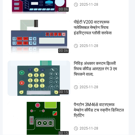
पनरोक झिल्ली कीपैड
2025-11-28
मेम्ब्रेन
00:06
कीपैड
#
पीईटी V200 वाटरप्रूफ
पीईटी
फ्लेक्सिबल मेम्ब्रेन स्विच
इंडस्ट्रियल ग्लॉसी सरफेस
मेटल
डोम
पनरोक झिल्ली कीपैड
2025-11-28
मेम्ब्रेन
00:06
स्विच
#
निविड़ अंधकार कस्टम झिल्ली
ऑटोटेक्स
स्विच कीपैड आरएएल रंग 3 एम
चिपकने वाला;
F150
मेम्ब्रेन
पनरोक झिल्ली कीपैड
2025-11-28
टच स्विच
00:15
उ
त्पा
पैनटोन 3M468 वाटरप्रूफ
द
मेम्ब्रेन कीपैड टच स्क्रीन डिजिटल
का
प्रिंटिंग
व
र्ण
पनरोक झिल्ली कीपैड
2025-11-28
न
00:15