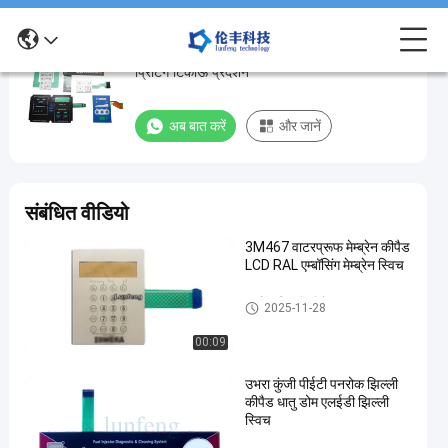
अनुकूलन योग्य जलरोधक झिल्ली कीबोर्ड सिल्कस्क्रीन
अनुकूलन
प्रिंटिंग टिकाऊ प्रदर्शन
योग्य
जलरोधक
अब बात करें
और जानें
झिल्ली
कीबोर्ड
सिल्कस्क्रीन
संबंधित वीडियो
प्रिंटिंग
3M467 वाटरप्रूफ मेम्ब्रेन कीपैड
टिकाऊ
LCD RAL एम्बॉसिंग मेम्ब्रेन स्विच
प्रदर्शन
पनरोक झिल्ली कीपैड
2025-11-28
अब बात करें
पनरोक
2025-
383
झिल्ली
00:09
05-23
विचार
कीपैड
साझा करना
उभरा कुंजी पीईटी पनरोक झिल्ली
#
कीपैड धातु डोम एलईडी झिल्ली
स्विच
फ्लैट कीज
वाटरप्रूफ