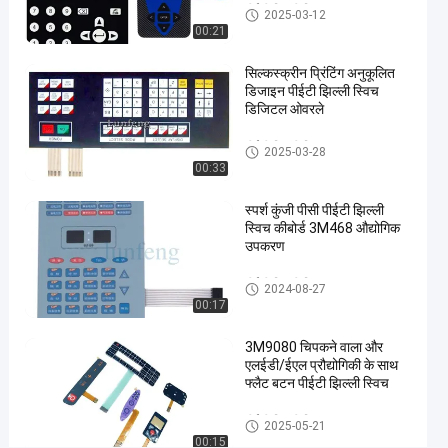
स्विच
पीईटी झिल्ली स्विच
2025-03-12
00:21
अब बात करें
पीईटी
2025-
56
झिल्ली
03-12
विचार
सिल्कस्क्रीन प्रिंटिंग अनुकूलित
स्विच
साझा करना
डिजाइन पीईटी झिल्ली स्विच
डिजिटल ओवरले
#
पैनटोन
पीईटी झिल्ली स्विच
2025-03-28
पीईटी
00:33
झिल्ली
स्पर्श कुंजी पीसी पीईटी झिल्ली
स्विच
स्विच कीबोर्ड 3M468 औद्योगिक
#
उपकरण
3 एम
467
पीईटी झिल्ली स्विच
2024-08-27
चिपकने
00:17
वाला
3M9080 चिपकने वाला और
गुंबद
एलईडी/ईएल प्रौद्योगिकी के साथ
स्पर्श
फ्लैट बटन पीईटी झिल्ली स्विच
झिल्ली
पीईटी झिल्ली स्विच
स्विच
2025-05-21
#
00:15