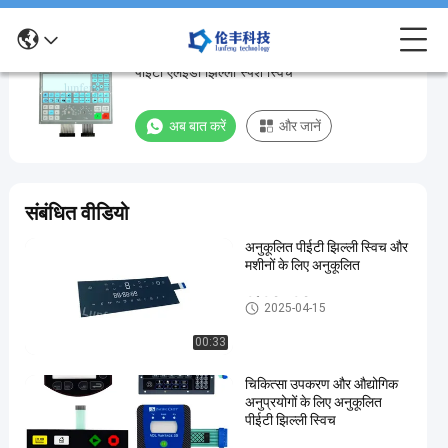
सफेद लाल हरे नीले एलईडी के साथ अनुकूलित मैट सतह
सफेद
पीईटी एलईडी झिल्ली स्पर्श स्विच
लाल
हरे
अब बात करें
और जानें
नीले
एलईडी
के
संबंधित वीडियो
साथ
अनुकूलित पीईटी झिल्ली स्विच और
अनुकूलित
मशीनों के लिए अनुकूलित
मैट
सतह
पीईटी झिल्ली स्विच
2025-04-15
पीईटी
00:33
एलईडी
चिकित्सा उपकरण और औद्योगिक
झिल्ली
अनुप्रयोगों के लिए अनुकूलित
स्पर्श
पीईटी झिल्ली स्विच