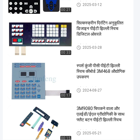
पीईटी झिल्ली स्विच
2025-03-12
झिल्ली
00:21
स्विच
#
सिल्कस्क्रीन प्रिंटिंग अनुकूलित
3 एम
डिजाइन पीईटी झिल्ली स्विच
डिजिटल ओवरले
467
चिपकने
पीईटी झिल्ली स्विच
2025-03-28
वाला
00:33
गुंबद
स्पर्श
स्पर्श कुंजी पीसी पीईटी झिल्ली
स्विच कीबोर्ड 3M468 औद्योगिक
झिल्ली
उपकरण
स्विच
#
पीईटी झिल्ली स्विच
2024-08-27
3 एम
00:17
468
स्पर्श
3M9080 चिपकने वाला और
एलईडी/ईएल प्रौद्योगिकी के साथ
धातु
फ्लैट बटन पीईटी झिल्ली स्विच
गुंबद
स्विच
पीईटी झिल्ली स्विच
2025-05-21
उ
00:15