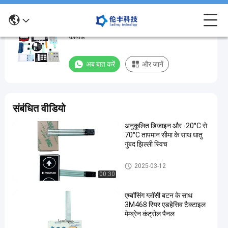
पीईटी धातु डोम झिल्ली स्विच, कस्टम झिल्ली स्विच
पीईटी
कीबोर्ड
धातु
डोम
अब बात करें
और जानें
झिल्ली
स्विच,
कस्टम
संबंधित वीडियो
झिल्ली
अनुकूलित डिजाइन और -20°C से
स्विच
70°C तापमान सीमा के साथ धातु
कीबोर्ड
गुंबद झिल्ली स्विच
धातु
धातु गुंबद झिल्ली स्विच
अब बात करें
2025-03-12
2024-
193
गुंबद
00:30
झिल्ली
08-27
विचार
साझा करना
स्विच
एम्बॉसिंग ग्लॉसी बटन के साथ
#
3M468 रियर एडहेसिव टैक्टाइल
मेम्ब्रेन कंट्रोल पैनल
3M468
धातु गुंबद