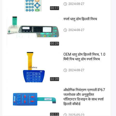
धातु गुंबद झिल्ली स्विच
2024-08-27
झिल्ली
00:17
स्विच
#
स्पर्श धातु डोम झिल्ली स्विच
उभरा
हुआ
धातु गुंबद झिल्ली स्विच
2024-08-27
बटन
झिल्ली
00:29
पुश
बटन
OEM धातु डोम झिल्ली स्विच, 1.0
मिमी पिच धातु डोम स्पर्श स्विच
स्विच
#
धातु गुंबद झिल्ली स्विच
2024-08-27
औद्योगिक
मशीन
02:39
झिल्ली
पुश बटन
औद्योगिक नियंत्रण प्रणाली IP67
जलरोधक और अनुकूलित
स्विच
पॉलिएस्टर डिजाइन के साथ स्पर्श
क
झिल्ली कीबोर्ड
स्ट
म
धातु गुंबद झिल्ली स्विच
00:13
2025-05-23