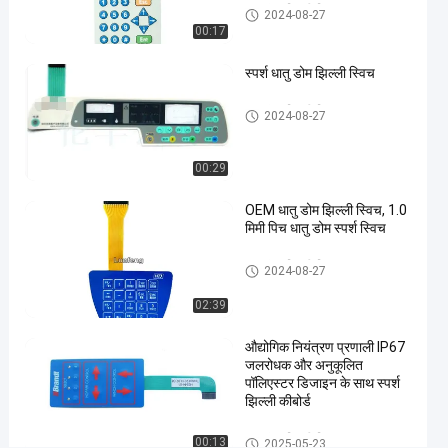
धातु गुंबद झिल्ली स्विच
2024-08-27
झिल्ली
00:17
स्विच
#
स्पर्श धातु डोम झिल्ली स्विच
उभरा
हुआ
धातु गुंबद झिल्ली स्विच
2024-08-27
बटन
झिल्ली
00:29
पुश
बटन
OEM धातु डोम झिल्ली स्विच, 1.0
मिमी पिच धातु डोम स्पर्श स्विच
स्विच
#
धातु गुंबद झिल्ली स्विच
2024-08-27
औद्योगिक
मशीन
02:39
झिल्ली
पुश बटन
औद्योगिक नियंत्रण प्रणाली IP67
जलरोधक और अनुकूलित
स्विच
पॉलिएस्टर डिजाइन के साथ स्पर्श
पॉ
झिल्ली कीबोर्ड
लि
ए
धातु गुंबद झिल्ली स्विच
00:13
2025-05-23