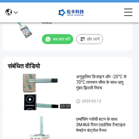
पॉलिएस्टर एलईडी झिल्ली स्विच, धातु डोम झिल्ली स्विच
पॉलिएस्टर
कीबोर्ड
एलईडी
झिल्ली
अब बात करें
और जानें
स्विच,
धातु
डोम
संबंधित वीडियो
झिल्ली
अनुकूलित डिजाइन और -20°C से
स्विच
70°C तापमान सीमा के साथ धातु
कीबोर्ड
गुंबद झिल्ली स्विच
धातु
धातु गुंबद झिल्ली स्विच
अब बात करें
2025-03-12
2024-
193
गुंबद
00:30
झिल्ली
08-27
विचार
साझा करना
स्विच
एम्बॉसिंग ग्लॉसी बटन के साथ
#
3M468 रियर एडहेसिव टैक्टाइल
मेम्ब्रेन कंट्रोल पैनल
3M468
धातु गुंबद