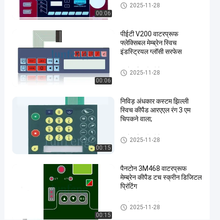
पनरोक झिल्ली कीपैड
#
2025-11-28
00:06
पीईटी
मेटल
पीईटी V200 वाटरप्रूफ
डोम
फ्लेक्सिबल मेम्ब्रेन स्विच
मेम्ब्रेन
इंडस्ट्रियल ग्लॉसी सरफेस
स्विच
पनरोक झिल्ली कीपैड
#
2025-11-28
00:06
ऑटोटेक्स
F150
निविड़ अंधकार कस्टम झिल्ली
मेम्ब्रेन
स्विच कीपैड आरएएल रंग 3 एम
टच स्विच
चिपकने वाला;
स्व
पनरोक झिल्ली कीपैड
नि
2025-11-28
00:15
र्धा
रि
पैनटोन 3M468 वाटरप्रूफ
त
मेम्ब्रेन कीपैड टच स्क्रीन डिजिटल
ए
प्रिंटिंग
म्बॉ
सिं
पनरोक झिल्ली कीपैड
2025-11-28
ग
00:15
की