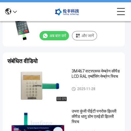
एम्बॉसिंग कीज़ वाटरप्रूफ मेम्ब्रेन स्विच मैकेनिकल कीबोर्ड
एम्बॉसिंग
कीज़
वाटरप्रूफ
अब बात करें
और जानें
मेम्ब्रेन
स्विच
मैकेनिकल
संबंधित वीडियो
कीबोर्ड
3M467 वाटरप्रूफ मेम्ब्रेन कीपैड
LCD RAL एम्बॉसिंग मेम्ब्रेन स्विच
अब बात करें
पनरोक
2022-
193
झिल्ली
08-12
विचार
पनरोक झिल्ली कीपैड
कीपैड
2025-11-28
साझा करना
00:09
#
फ्लैट कीज
उभरा कुंजी पीईटी पनरोक झिल्ली
वाटरप्रूफ
कीपैड धातु डोम एलईडी झिल्ली
मेम्ब्रेन
स्विच
कीपैड