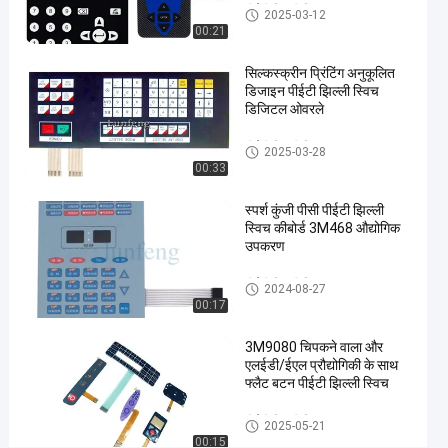
पैनटोन
पीईटी झिल्ली स्विच
2025-03-12
पीईटी
00:21
झिल्ली
सिल्कस्क्रीन प्रिंटिंग अनुकूलित
स्विच
डिजाइन पीईटी झिल्ली स्विच
#
डिजिटल ओवरले
3 एम
467
पीईटी झिल्ली स्विच
2025-03-28
चिपकने
00:33
वाला
स्पर्श कुंजी पीसी पीईटी झिल्ली
गुंबद
स्विच कीबोर्ड 3M468 औद्योगिक
स्पर्श
उपकरण
झिल्ली
स्विच
पीईटी झिल्ली स्विच
2024-08-27
#
00:17
3 एम
3M9080 चिपकने वाला और
468
एलईडी/ईएल प्रौद्योगिकी के साथ
स्पर्श
फ्लैट बटन पीईटी झिल्ली स्विच
धातु
गुंबद
पीईटी झिल्ली स्विच
2025-05-21
00:15
स्विच