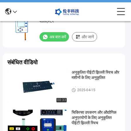
लचीला सर्किट और कनेक्टर धातु डोम झिल्ली स्विच पीईटी
लचीला
पॉलिएस्टर
सर्किट
और
अब बात करें
और जानें
कनेक्टर
धातु
डोम
संबंधित वीडियो
झिल्ली
अनुकूलित पीईटी झिल्ली स्विच और
स्विच
मशीनों के लिए अनुकूलित
पीईटी
पॉलिएस्टर
पीईटी झिल्ली स्विच
2025-04-15
00:33
अब बात करें
पीईटी
2024-
193
झिल्ली
08-27
विचार
चिकित्सा उपकरण और औद्योगिक
स्विच
साझा करना
अनुप्रयोगों के लिए अनुकूलित
पीईटी झिल्ली स्विच
#