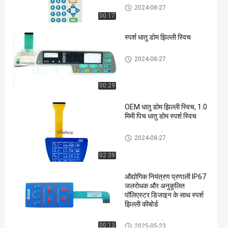
#
धातु गुंबद झिल्ली स्विच
2024-08-27
3M468
00:17
धातु गुंबद
स्पर्श धातु डोम झिल्ली स्विच
झिल्ली
स्विच
धातु गुंबद झिल्ली स्विच
2024-08-27
#
उभरा
हुआ
00:29
बटन
OEM धातु डोम झिल्ली स्विच, 1.0
झिल्ली
मिमी पिच धातु डोम स्पर्श स्विच
पुश
बटन
धातु गुंबद झिल्ली स्विच
2024-08-27
स्विच
#
02:39
औद्योगिक
औद्योगिक नियंत्रण प्रणाली IP67
मशीन
जलरोधक और अनुकूलित
झिल्ली
पॉलिएस्टर डिजाइन के साथ स्पर्श
पुश बटन
झिल्ली कीबोर्ड
स्विच
धातु गुंबद झिल्ली स्विच
00:13
2025-05-23