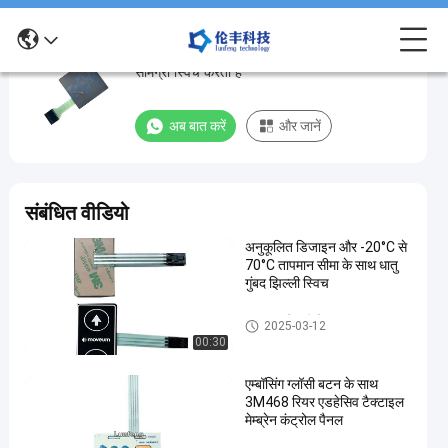
उच्च प्रदर्शन पनरोक कस्टम झिल्ली पीईटी पॉलिएस्टर
उच्च
सामग्री स्विच करता है
प्रदर्शन
पनरोक
अब बात करें
और जानें
कस्टम
झिल्ली
पीईटी
संबंधित वीडियो
पॉलिएस्टर
अनुकूलित डिजाइन और -20°C से
सामग्री
70°C तापमान सीमा के साथ धातु
स्विच
गुंबद झिल्ली स्विच
करता
धातु गुंबद झिल्ली स्विच
2025-03-12
है
00:30
धातु
अब बात करें
एम्बॉसिंग ग्लॉसी बटन के साथ
2024-
193
गुंबद
3M468 रियर एडहेसिव टैक्टाइल
झिल्ली
08-27
विचार
साझा करना
मेम्ब्रेन कंट्रोल पैनल
स्विच